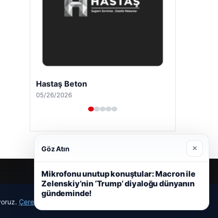
Hastaş Beton
05/26/2026
×
Göz Atın
Mikrofonu unutup konuştular: Macron ile
Zelenskiy’nin ‘Trump’ diyaloğu dünyanın
gündeminde!
ıyoruz.
Çerez Politikamız
Reddet
Kabul Et