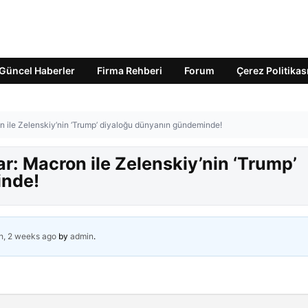
Güncel Haberler
Firma Rehberi
Forum
Çerez Politikas
 ile Zelenskiy’nin ‘Trump’ diyaloğu dünyanın gündeminde!
r: Macron ile Zelenskiy’nin ‘Trump’
inde!
h, 2 weeks ago
by
admin
.