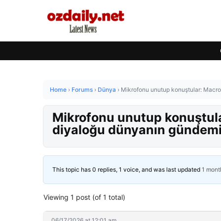
Home
›
Forums
›
Dünya
›
Mikrofonu unutup konuştular: Macron
Mikrofonu unutup konuştula
diyaloğu dünyanın gündem
This topic has 0 replies, 1 voice, and was last updated
1 mont
Viewing 1 post (of 1 total)
06/17/2026 at 12:01 am