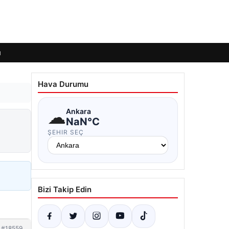
ı
Hava Durumu
☁
Ankara
NaN°C
ŞEHIR SEÇ
Bizi Takip Edin
#18559