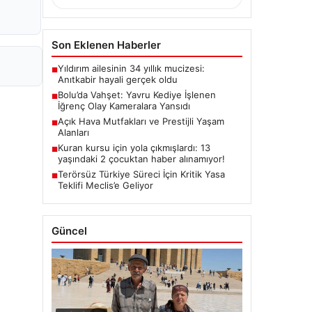
Son Eklenen Haberler
Yıldırım ailesinin 34 yıllık mucizesi:
■
Anıtkabir hayali gerçek oldu
Bolu’da Vahşet: Yavru Kediye İşlenen
■
İğrenç Olay Kameralara Yansıdı
Açık Hava Mutfakları ve Prestijli Yaşam
■
Alanları
Kuran kursu için yola çıkmışlardı: 13
■
yaşındaki 2 çocuktan haber alınamıyor!
Terörsüz Türkiye Süreci İçin Kritik Yasa
■
Teklifi Meclis’e Geliyor
Güncel