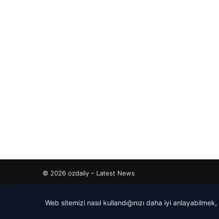
© 2026 ozdaily – Latest News
tcio
Web sitemizi nasıl kullandığınızı daha iyi anlayabilmek,