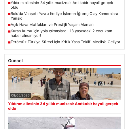
Yıldırım ailesinin 34 yıllık mucizesi: Anıtkabir hayali gerçek
■
oldu
Bolu’da Vahşet: Yavru Kediye İşlenen İğrenç Olay Kameralara
■
Yansıdı
Açık Hava Mutfakları ve Prestijli Yaşam Alanları
■
Kuran kursu için yola çıkmışlardı: 13 yaşındaki 2 çocuktan
■
haber alınamıyor!
Terörsüz Türkiye Süreci İçin Kritik Yasa Teklifi Meclis’e Geliyor
■
Güncel
08/05/2026
Yıldırım ailesinin 34 yıllık mucizesi: Anıtkabir hayali gerçek
oldu