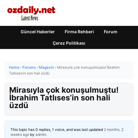
Güncel Haberler
Firma Rehberi
Forum
Çerez Politikası
Home
›
Forums
›
Magazin
›
Mirasıyla çok konuşulmuştu! İbrahim
Tatlıses’in son hali üzdü
Mirasıyla çok konuşulmuştu!
İbrahim Tatlıses’in son hali
üzdü
This topic has 0 replies, 1 voice, and was last updated
2 months, 2
weeks ago
by
admin
.