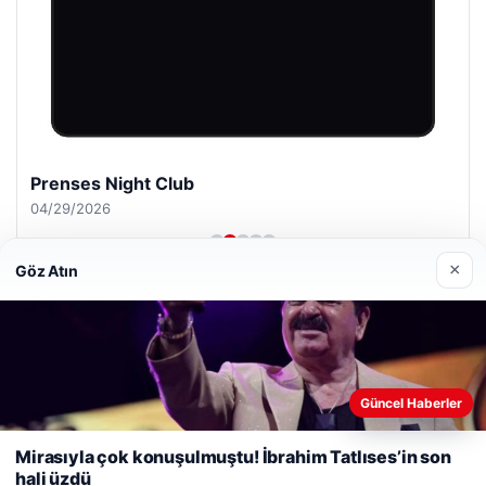
Prenses Night Club
04/29/2026
×
Göz Atın
© 2026 ozdaily – Latest News
Web sitemizi nasıl kullandığınızı daha iyi anlayabilmek,
Güncel Haberler
cio
deneyiminizi kişiselleştirmek ve geliştirmek amacıyla çerezler
kullanıyoruz.
Çerez Politikamız
Mirasıyla çok konuşulmuştu! İbrahim Tatlıses’in son
hali üzdü
Reddet
Kabul Et