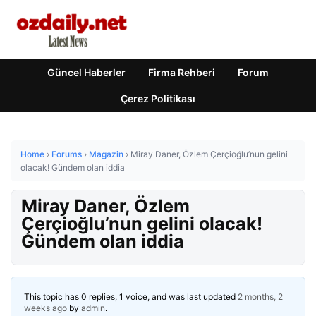
Güncel Haberler
Firma Rehberi
Forum
Çerez Politikası
Home
›
Forums
›
Magazin
›
Miray Daner, Özlem Çerçioğlu’nun gelini
olacak! Gündem olan iddia
Miray Daner, Özlem
Çerçioğlu’nun gelini olacak!
Gündem olan iddia
This topic has 0 replies, 1 voice, and was last updated
2 months, 2
weeks ago
by
admin
.