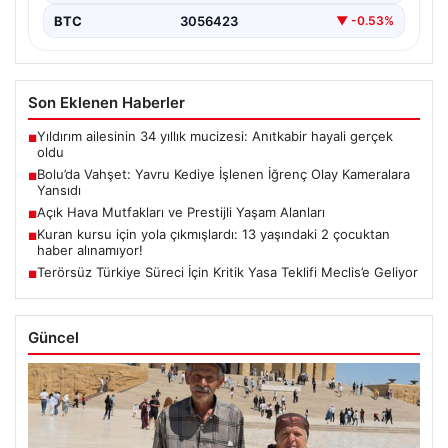
BTC
3056423
▼ -0.53%
Son Eklenen Haberler
Yıldırım ailesinin 34 yıllık mucizesi: Anıtkabir hayali gerçek
■
oldu
Bolu’da Vahşet: Yavru Kediye İşlenen İğrenç Olay Kameralara
■
Yansıdı
Açık Hava Mutfakları ve Prestijli Yaşam Alanları
■
Kuran kursu için yola çıkmışlardı: 13 yaşındaki 2 çocuktan
■
haber alınamıyor!
Terörsüz Türkiye Süreci İçin Kritik Yasa Teklifi Meclis’e Geliyor
■
Güncel