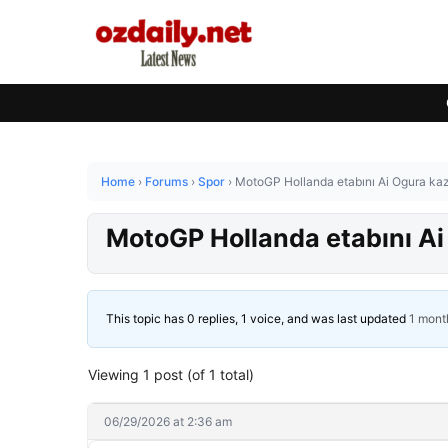
Home
›
Forums
›
Spor
›
MotoGP Hollanda etabını Ai Ogura ka
MotoGP Hollanda etabını Ai
This topic has 0 replies, 1 voice, and was last updated
1 mont
Viewing 1 post (of 1 total)
06/29/2026 at 2:36 am