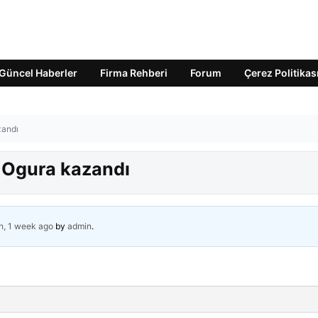
Güncel Haberler
Firma Rehberi
Forum
Çerez Politikas
zandı
 Ogura kazandı
h, 1 week ago
by
admin
.