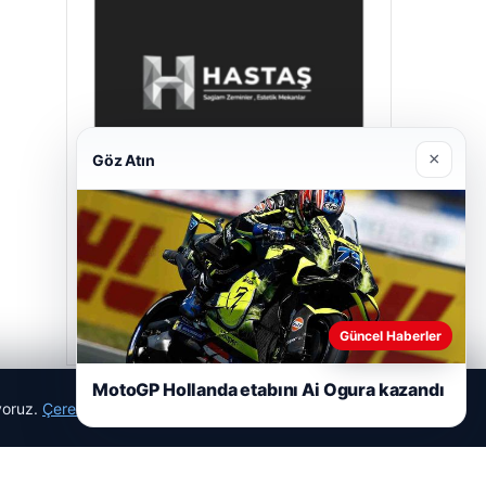
×
Göz Atın
Hastaş Beton
05/26/2026
Güncel Haberler
MotoGP Hollanda etabını Ai Ogura kazandı
ıyoruz.
Çerez Politikamız
Reddet
Kabul Et