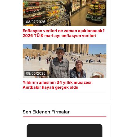
08/07/2026
Enflasyon verileri ne zaman açıklanacak?
2026 TÜİK mart ayı enflasyon verileri
08/05/2026
Yıldırım ailesinin 34 yıllık mucizesi:
Anıtkabir hayali gerçek oldu
Son Eklenen Firmalar