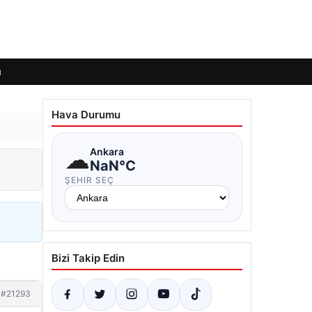
ı
Hava Durumu
☁
Ankara
NaN°C
ŞEHIR SEÇ
Bizi Takip Edin
#21293