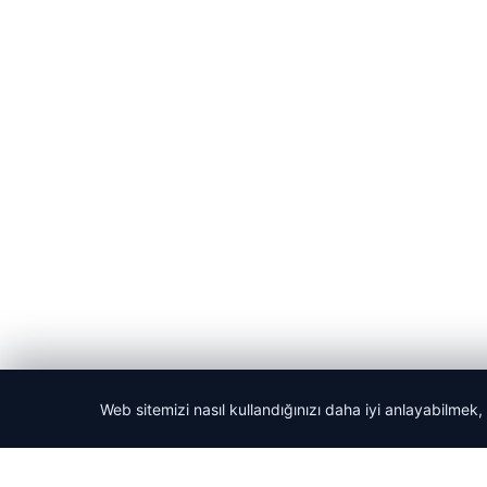
Web sitemizi nasıl kullandığınızı daha iyi anlayabilmek,
© 2026 ozdaily – Latest News