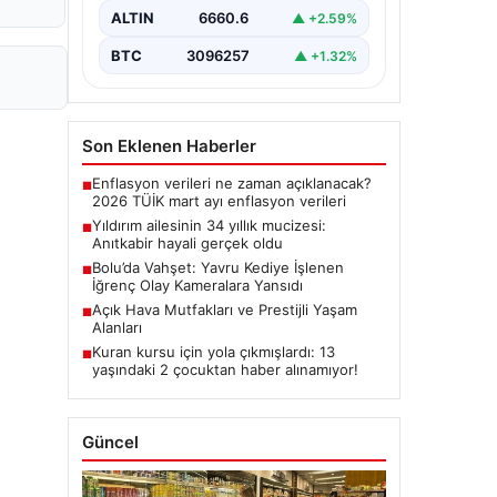
ALTIN
6660.6
▲ +2.59%
BTC
3096257
▲ +1.32%
Son Eklenen Haberler
Enflasyon verileri ne zaman açıklanacak?
■
2026 TÜİK mart ayı enflasyon verileri
Yıldırım ailesinin 34 yıllık mucizesi:
■
Anıtkabir hayali gerçek oldu
Bolu’da Vahşet: Yavru Kediye İşlenen
■
İğrenç Olay Kameralara Yansıdı
Açık Hava Mutfakları ve Prestijli Yaşam
■
Alanları
Kuran kursu için yola çıkmışlardı: 13
■
yaşındaki 2 çocuktan haber alınamıyor!
Güncel