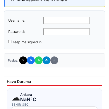
Username:
Password:
Keep me signed in
Paylaş:
Hava Durumu
☁
Ankara
NaN°C
ŞEHIR SEÇ