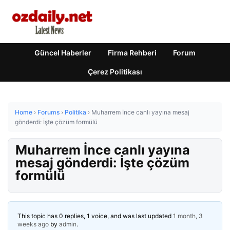
Güncel Haberler
Firma Rehberi
Forum
Çerez Politikası
Home
›
Forums
›
Politika
›
Muharrem İnce canlı yayına mesaj
gönderdi: İşte çözüm formülü
Muharrem İnce canlı yayına
mesaj gönderdi: İşte çözüm
formülü
This topic has 0 replies, 1 voice, and was last updated
1 month, 3
weeks ago
by
admin
.