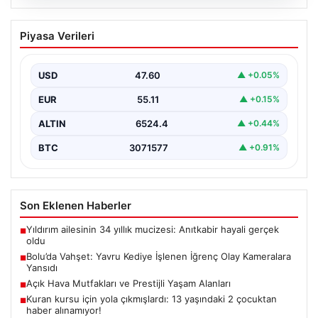
04.08.2026
Bolu’da Vahşet: Yavru Kediye İşlenen
Piyasa Verileri
İğrenç Olay Kameralara Yansıdı
Bolu'nun Beşkavaklar Mahallesi'nde, geçtiğimiz
günlerde meydana gelen korkutucu olay, bölgedeki
USD
47.60
▲ +0.05%
sakinleri derinden sarstı. Elektrikli…
EUR
55.11
▲ +0.15%
ALTIN
6524.4
▲ +0.44%
BTC
3071577
▲ +0.91%
Son Eklenen Haberler
Yıldırım ailesinin 34 yıllık mucizesi: Anıtkabir hayali gerçek
■
oldu
Bolu’da Vahşet: Yavru Kediye İşlenen İğrenç Olay Kameralara
■
Yansıdı
Açık Hava Mutfakları ve Prestijli Yaşam Alanları
■
Kuran kursu için yola çıkmışlardı: 13 yaşındaki 2 çocuktan
■
haber alınamıyor!