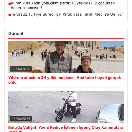
Kuran kursu için yola çıkmışlardı: 13 yaşındaki 2 çocuktan
■
haber alınamıyor!
Terörsüz Türkiye Süreci İçin Kritik Yasa Teklifi Meclis’e Geliyor
■
Güncel
08/05/2026
Yıldırım ailesinin 34 yıllık mucizesi: Anıtkabir hayali gerçek
oldu
08/04/2026
Bolu’da Vahşet: Yavru Kediye İşlenen İğrenç Olay Kameralara
Yansıdı