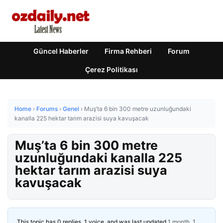
Güncel Haberler
Firma Rehberi
Forum
Çerez Politikası
Home
›
Forums
›
Genel
›
Muş’ta 6 bin 300 metre uzunluğundaki
kanalla 225 hektar tarım arazisi suya kavuşacak
Muş’ta 6 bin 300 metre
uzunluğundaki kanalla 225
hektar tarım arazisi suya
kavuşacak
This topic has 0 replies, 1 voice, and was last updated
1 month, 1