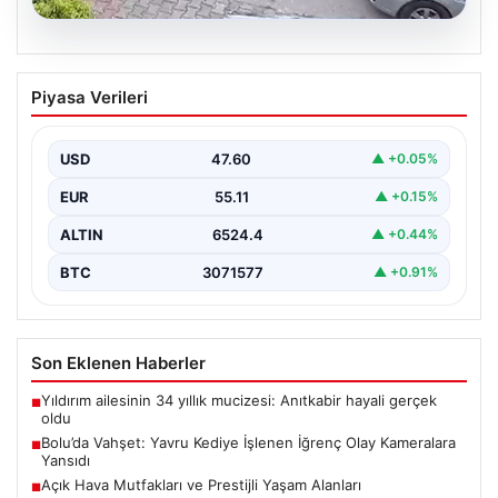
04.08.2026
Bolu’da Vahşet: Yavru Kediye İşlenen
Piyasa Verileri
İğrenç Olay Kameralara Yansıdı
Bolu'nun Beşkavaklar Mahallesi'nde, geçtiğimiz
günlerde meydana gelen korkutucu olay, bölgedeki
USD
47.60
▲ +0.05%
sakinleri derinden sarstı. Elektrikli…
EUR
55.11
▲ +0.15%
ALTIN
6524.4
▲ +0.44%
BTC
3071577
▲ +0.91%
Son Eklenen Haberler
Yıldırım ailesinin 34 yıllık mucizesi: Anıtkabir hayali gerçek
■
oldu
Bolu’da Vahşet: Yavru Kediye İşlenen İğrenç Olay Kameralara
■
Yansıdı
Açık Hava Mutfakları ve Prestijli Yaşam Alanları
■