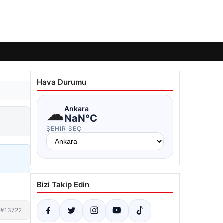
ı
Hava Durumu
☁
Ankara
NaN°C
ŞEHIR SEÇ
Bizi Takip Edin
#13722