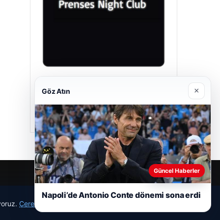
Prenses Night Club
×
Göz Atın
04/29/2026
Güncel Haberler
Napoli’de Antonio Conte dönemi sona erdi
ıyoruz.
Çerez Politikamız
Reddet
Kabul Et