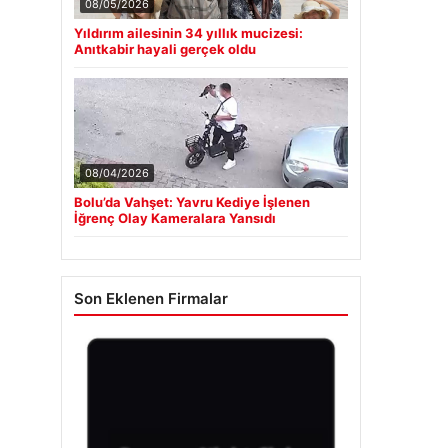
08/05/2026
Yıldırım ailesinin 34 yıllık mucizesi:
Anıtkabir hayali gerçek oldu
08/04/2026
Bolu’da Vahşet: Yavru Kediye İşlenen
İğrenç Olay Kameralara Yansıdı
Son Eklenen Firmalar