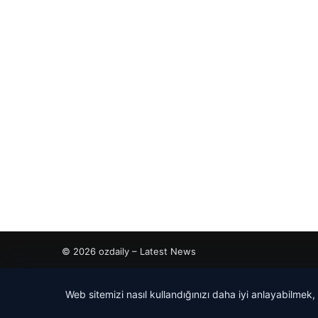
© 2026 ozdaily – Latest News
etcio
Web sitemizi nasıl kullandığınızı daha iyi anlayabilmek,