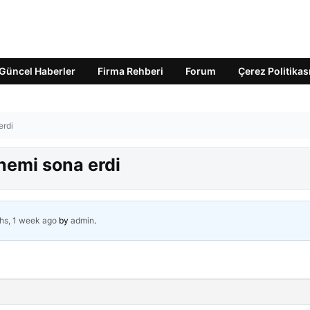
Güncel Haberler
Firma Rehberi
Forum
Çerez Politikas
erdi
nemi sona erdi
hs, 1 week ago
by
admin
.