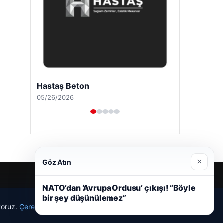
Hastaş Beton
05/26/2026
×
Göz Atın
NATO’dan ‘Avrupa Ordusu’ çıkışı! “Böyle
bir şey düşünülemez”
ıyoruz.
Çerez Politikamız
Reddet
Kabul Et