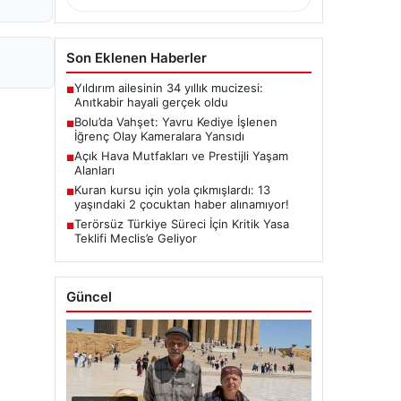
Son Eklenen Haberler
Yıldırım ailesinin 34 yıllık mucizesi:
■
Anıtkabir hayali gerçek oldu
Bolu’da Vahşet: Yavru Kediye İşlenen
■
İğrenç Olay Kameralara Yansıdı
Açık Hava Mutfakları ve Prestijli Yaşam
■
Alanları
Kuran kursu için yola çıkmışlardı: 13
■
yaşındaki 2 çocuktan haber alınamıyor!
Terörsüz Türkiye Süreci İçin Kritik Yasa
■
Teklifi Meclis’e Geliyor
Güncel