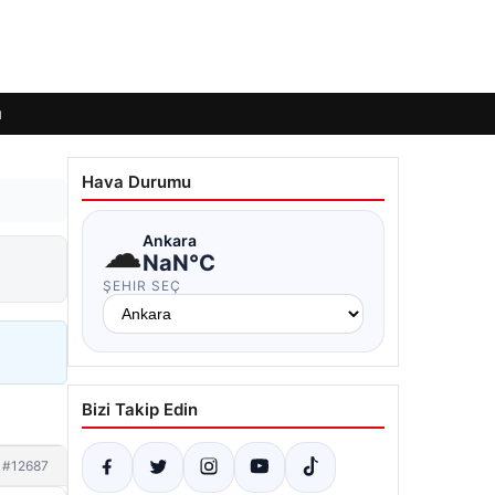
ı
Hava Durumu
☁
Ankara
NaN°C
ŞEHIR SEÇ
Bizi Takip Edin
#12687