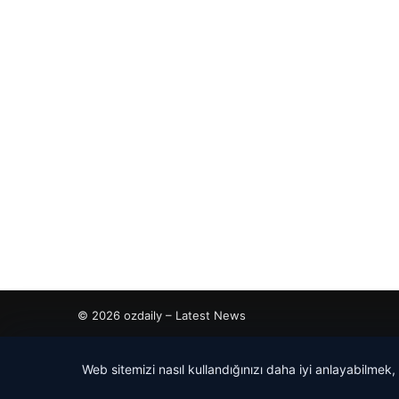
© 2026 ozdaily – Latest News
tcio
Web sitemizi nasıl kullandığınızı daha iyi anlayabilmek,