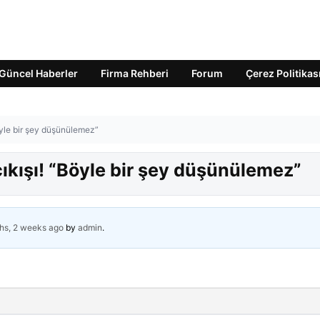
Güncel Haberler
Firma Rehberi
Forum
Çerez Politikas
öyle bir şey düşünülemez”
ıkışı! “Böyle bir şey düşünülemez”
hs, 2 weeks ago
by
admin
.