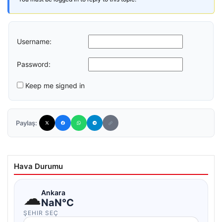
Username:
Password:
Keep me signed in
Paylaş:
Hava Durumu
☁
Ankara
NaN°C
ŞEHIR SEÇ