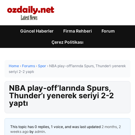
Güncel Haberler
Firma Rehberi
Forum
Çerez Politikası
Home
›
Forums
›
Spor
›
NBA play-off’larında Spurs, Thunder’ı yenerek
seriyi 2-2 yaptı
NBA play-off’larında Spurs,
Thunder’ı yenerek seriyi 2-2
yaptı
This topic has 0 replies, 1 voice, and was last updated
2 months, 2
weeks ago
by
admin
.