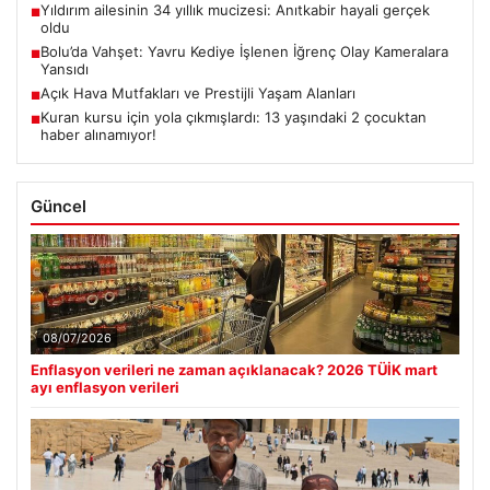
Yıldırım ailesinin 34 yıllık mucizesi: Anıtkabir hayali gerçek
■
oldu
Bolu’da Vahşet: Yavru Kediye İşlenen İğrenç Olay Kameralara
■
Yansıdı
Açık Hava Mutfakları ve Prestijli Yaşam Alanları
■
Kuran kursu için yola çıkmışlardı: 13 yaşındaki 2 çocuktan
■
haber alınamıyor!
Güncel
08/07/2026
Enflasyon verileri ne zaman açıklanacak? 2026 TÜİK mart
ayı enflasyon verileri