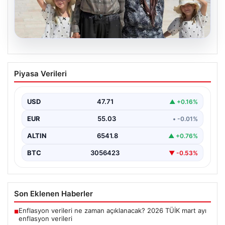
05.08.2026
Yıldırım ailesinin 34 yıllık mucizesi:
Piyasa Verileri
Anıtkabir hayali gerçek oldu
Adıyaman’da yaşayan Abuzer Yıldırım (71) ve eşi
Zeynep Yıldırım (59), tam 34 yıl boyunca…
USD
47.71
▲ +0.16%
EUR
55.03
• -0.01%
ALTIN
6541.8
▲ +0.76%
BTC
3056423
▼ -0.53%
Son Eklenen Haberler
Enflasyon verileri ne zaman açıklanacak? 2026 TÜİK mart ayı
■
enflasyon verileri