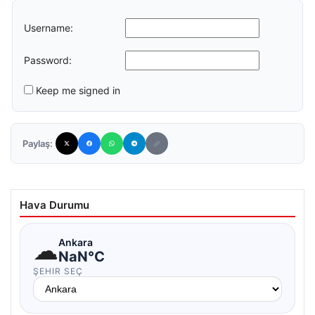
Username:
Password:
Keep me signed in
Paylaş:
Hava Durumu
☁
Ankara
NaN°C
ŞEHIR SEÇ