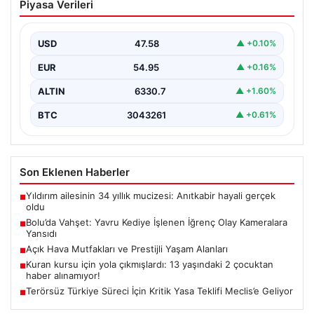
Piyasa Verileri
İğrenç Olay Kameralara Yansıdı
Bolu'nun Beşkavaklar Mahallesi'nde, geçtiğimiz
günlerde meydana gelen korkutucu olay, bölgedeki
USD
47.58
▲ +0.10%
sakinleri derinden sarstı. Elektrikli…
EUR
54.95
▲ +0.16%
ALTIN
6330.7
▲ +1.60%
BTC
3043261
▲ +0.61%
Son Eklenen Haberler
Yıldırım ailesinin 34 yıllık mucizesi: Anıtkabir hayali gerçek
■
oldu
Bolu’da Vahşet: Yavru Kediye İşlenen İğrenç Olay Kameralara
■
Yansıdı
Açık Hava Mutfakları ve Prestijli Yaşam Alanları
■
Kuran kursu için yola çıkmışlardı: 13 yaşındaki 2 çocuktan
■
haber alınamıyor!
Terörsüz Türkiye Süreci İçin Kritik Yasa Teklifi Meclis’e Geliyor
■