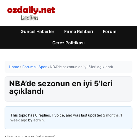
Güncel Haberler
Firma Rehberi
Forum
Çerez Politikası
Home
›
Forums
›
Spor
›
NBA’de sezonun en iyi 5’leri açıklandı
NBA’de sezonun en iyi 5’leri
açıklandı
This topic has 0 replies, 1 voice, and was last updated
2 months, 1
week ago
by
admin
.