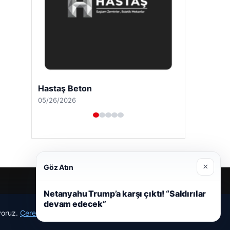
Hastaş Beton
05/26/2026
×
Göz Atın
Netanyahu Trump’a karşı çıktı! “Saldırılar
devam edecek”
ıyoruz.
Çerez Politikamız
Reddet
Kabul Et