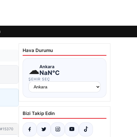
ı
Hava Durumu
☁
Ankara
NaN°C
ŞEHIR SEÇ
Bizi Takip Edin
#15370