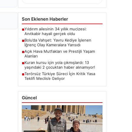
Son Eklenen Haberler
Yıldırım ailesinin 34 yıllık mucizesi:
■
Anıtkabir hayali gerçek oldu
Bolu’da Vahşet: Yavru Kediye İşlenen
■
İğrenç Olay Kameralara Yansıdı
Açık Hava Mutfakları ve Prestijli Yaşam
■
Alanları
Kuran kursu için yola çıkmışlardı: 13
■
yaşındaki 2 çocuktan haber alınamıyor!
Terörsüz Türkiye Süreci İçin Kritik Yasa
■
Teklifi Meclis’e Geliyor
Güncel