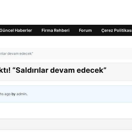
Güncel Haberler
Firma Rehberi
Forum
Çerez Politikas
dırılar devam edecek”
tı! “Saldırılar devam edecek”
hs ago
by
admin
.