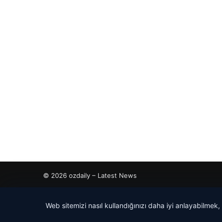
© 2026 ozdaily – Latest News
tcio
Web sitemizi nasıl kullandığınızı daha iyi anlayabilmek,