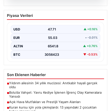
04.08.2026
Bolu’da Vahşet: Yavru Kediye İşlenen
Piyasa Verileri
İğrenç Olay Kameralara Yansıdı
Bolu'nun Beşkavaklar Mahallesi'nde, geçtiğimiz
günlerde meydana gelen korkutucu olay, bölgedeki
USD
47.71
▲ +0.16%
sakinleri derinden sarstı. Elektrikli…
EUR
55.03
• -0.01%
ALTIN
6541.8
▲ +0.76%
BTC
3056423
▼ -0.53%
Son Eklenen Haberler
Yıldırım ailesinin 34 yıllık mucizesi: Anıtkabir hayali gerçek
■
oldu
Bolu’da Vahşet: Yavru Kediye İşlenen İğrenç Olay Kameralara
■
Yansıdı
Açık Hava Mutfakları ve Prestijli Yaşam Alanları
■
Kuran kursu için yola çıkmışlardı: 13 yaşındaki 2 çocuktan
■