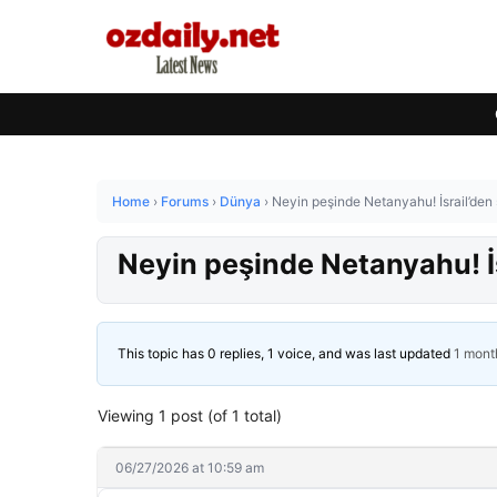
Home
›
Forums
›
Dünya
›
Neyin peşinde Netanyahu! İsrail’den 
Neyin peşinde Netanyahu! İs
This topic has 0 replies, 1 voice, and was last updated
1 mont
Viewing 1 post (of 1 total)
06/27/2026 at 10:59 am