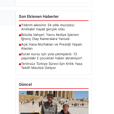
Son Eklenen Haberler
Yıldırım ailesinin 34 yıllık mucizesi:
■
Anıtkabir hayali gerçek oldu
Bolu’da Vahşet: Yavru Kediye İşlenen
■
İğrenç Olay Kameralara Yansıdı
Açık Hava Mutfakları ve Prestijli Yaşam
■
Alanları
Kuran kursu için yola çıkmışlardı: 13
■
yaşındaki 2 çocuktan haber alınamıyor!
Terörsüz Türkiye Süreci İçin Kritik Yasa
■
Teklifi Meclis’e Geliyor
Güncel