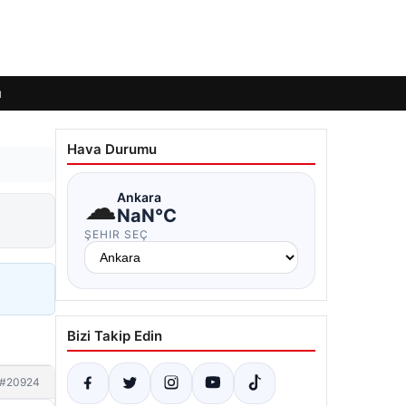
ı
Hava Durumu
☁
Ankara
NaN°C
ŞEHIR SEÇ
Bizi Takip Edin
#20924