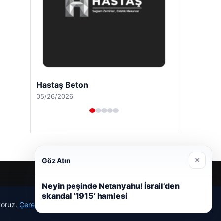
Hastaş Beton
05/26/2026
×
Göz Atın
Neyin peşinde Netanyahu! İsrail’den
skandal ‘1915’ hamlesi
ıyoruz.
Çerez Politikamız
Reddet
Kabul Et