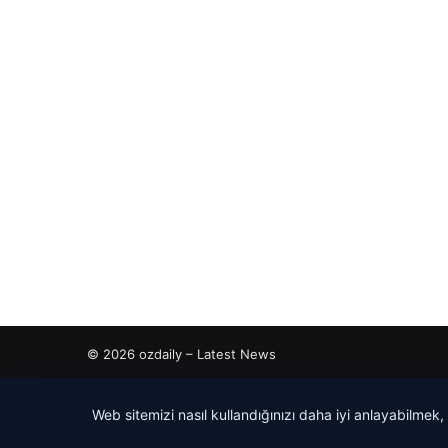
© 2026 ozdaily – Latest News
tcio
Web sitemizi nasıl kullandığınızı daha iyi anlayabilmek,