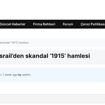
Güncel Haberler
Firma Rehberi
Forum
Çerez Politikas
skandal ‘1915’ hamlesi
rail’den skandal ‘1915’ hamlesi
h, 1 week ago
by
admin
.