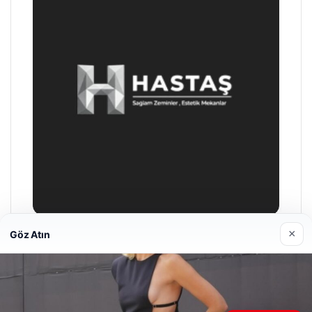
×
Göz Atın
Prenses Night Club
04/29/2026