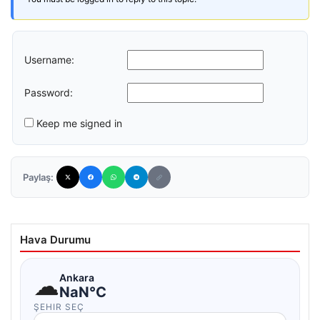
Username:
Password:
Keep me signed in
Paylaş:
Hava Durumu
☁
Ankara
NaN°C
ŞEHIR SEÇ