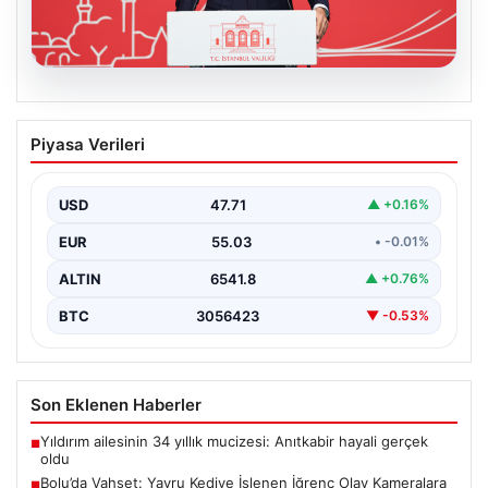
02.08.2026
Terörsüz Türkiye Süreci İçin Kritik Yasa
Piyasa Verileri
Teklifi Meclis’e Geliyor
Türkiye Büyük Millet Meclisi Başkanı Numan Kurtulmuş,
terörle mücadeleye yönelik önemli bir adım olarak…
USD
47.71
▲ +0.16%
EUR
55.03
• -0.01%
ALTIN
6541.8
▲ +0.76%
BTC
3056423
▼ -0.53%
Son Eklenen Haberler
Yıldırım ailesinin 34 yıllık mucizesi: Anıtkabir hayali gerçek
■
oldu
Bolu’da Vahşet: Yavru Kediye İşlenen İğrenç Olay Kameralara
■