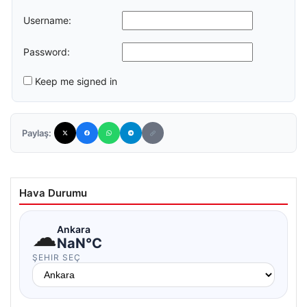
Username:
Password:
Keep me signed in
Paylaş:
Hava Durumu
☁
Ankara
NaN°C
ŞEHIR SEÇ