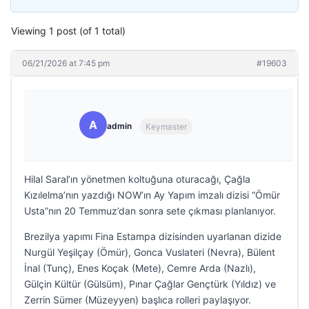
Viewing 1 post (of 1 total)
06/21/2026 at 7:45 pm
#19603
A
admin
Keymaster
Hilal Saral’ın yönetmen koltuğuna oturacağı, Çağla
Kızılelma’nın yazdığı NOW’ın Ay Yapım imzalı dizisi “Ömür
Usta”nın 20 Temmuz’dan sonra sete çıkması planlanıyor.
Brezilya yapımı Fina Estampa dizisinden uyarlanan dizide
Nurgül Yeşilçay (Ömür), Gonca Vuslateri (Nevra), Bülent
İnal (Tunç), Enes Koçak (Mete), Cemre Arda (Nazlı),
Gülçin Kültür (Gülsüm), Pınar Çağlar Gençtürk (Yıldız) ve
Zerrin Sümer (Müzeyyen) başlıca rolleri paylaşıyor.