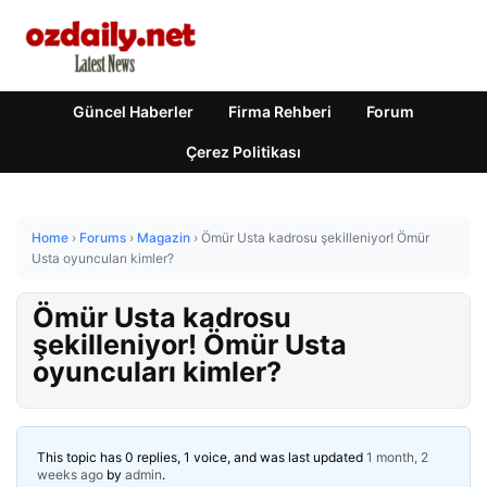
Güncel Haberler
Firma Rehberi
Forum
Çerez Politikası
Home
›
Forums
›
Magazin
›
Ömür Usta kadrosu şekilleniyor! Ömür
Usta oyuncuları kimler?
Ömür Usta kadrosu
şekilleniyor! Ömür Usta
oyuncuları kimler?
This topic has 0 replies, 1 voice, and was last updated
1 month, 2
weeks ago
by
admin
.