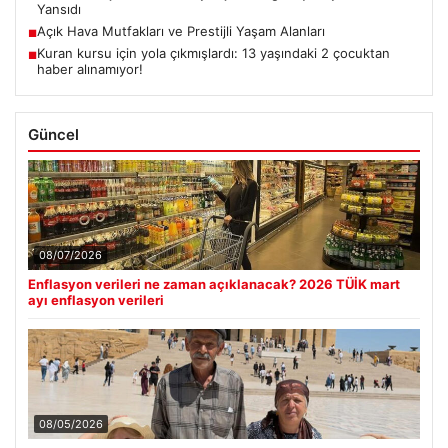
Yansıdı
Açık Hava Mutfakları ve Prestijli Yaşam Alanları
■
Kuran kursu için yola çıkmışlardı: 13 yaşındaki 2 çocuktan
■
haber alınamıyor!
Güncel
08/07/2026
Enflasyon verileri ne zaman açıklanacak? 2026 TÜİK mart
ayı enflasyon verileri
08/05/2026