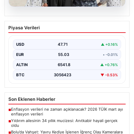
05.08.2026
Yıldırım ailesinin 34 yıllık mucizesi:
Piyasa Verileri
Anıtkabir hayali gerçek oldu
Adıyaman’da yaşayan Abuzer Yıldırım (71) ve eşi
Zeynep Yıldırım (59), tam 34 yıl boyunca…
USD
47.71
▲ +0.16%
EUR
55.03
• -0.01%
ALTIN
6541.8
▲ +0.76%
BTC
3056423
▼ -0.53%
Son Eklenen Haberler
Enflasyon verileri ne zaman açıklanacak? 2026 TÜİK mart ayı
■
enflasyon verileri
Yıldırım ailesinin 34 yıllık mucizesi: Anıtkabir hayali gerçek
■
oldu
Bolu’da Vahşet: Yavru Kediye İşlenen İğrenç Olay Kameralara
■