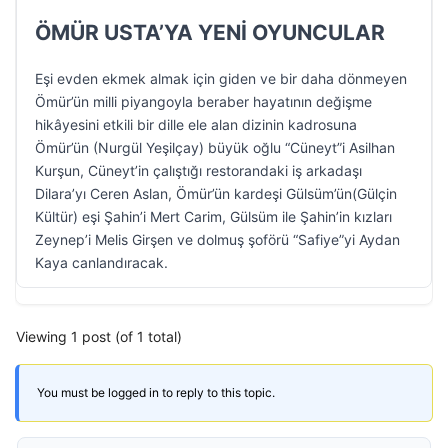
ÖMÜR USTA’YA YENİ OYUNCULAR
Eşi evden ekmek almak için giden ve bir daha dönmeyen
Ömür’ün milli piyangoyla beraber hayatının değişme
hikâyesini etkili bir dille ele alan dizinin kadrosuna
Ömür’ün (Nurgül Yeşilçay) büyük oğlu “Cüneyt”i Asilhan
Kurşun, Cüneyt’in çalıştığı restorandaki iş arkadaşı
Dilara’yı Ceren Aslan, Ömür’ün kardeşi Gülsüm’ün(Gülçin
Kültür) eşi Şahin’i Mert Carim, Gülsüm ile Şahin’in kızları
Zeynep’i Melis Girşen ve dolmuş şoförü “Safiye”yi Aydan
Kaya canlandıracak.
Viewing 1 post (of 1 total)
You must be logged in to reply to this topic.