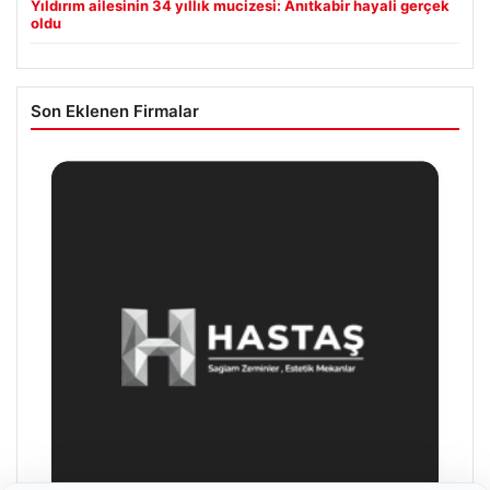
Yıldırım ailesinin 34 yıllık mucizesi: Anıtkabir hayali gerçek
oldu
Son Eklenen Firmalar