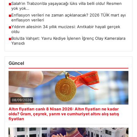
Salah’ın Trabzon’da yaşayacağı lüks villa belli oldu! Resmen
■
yok yok…
Enflasyon verileri ne zaman açıklanacak? 2026 TÜİK mart ayı
■
enflasyon verileri
Yıldırım ailesinin 34 yıllık mucizesi: Anıtkabir hayali gerçek
■
oldu
Bolu’da Vahşet: Yavru Kediye İşlenen İğrenç Olay Kameralara
■
Yansıdı
Güncel
08/09/2026
Altın fiyatları canlı 8 Nisan 2026: Altın fiyatları ne kadar
oldu? Gram, çeyrek, yarım ve cumhuriyet altını alış satış
fiyatları