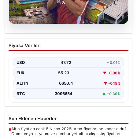
08.08.2026
Salah’ın Trabzon’da yaşayacağı lüks
Piyasa Verileri
villa belli oldu! Resmen yok yok…
USD
47.72
• 0.01%
EUR
55.23
▼ -0.06%
ALTIN
6650.4
▼ -0.15%
BTC
3096654
▲ +0.39%
Son Eklenen Haberler
Altın fiyatları canlı 8 Nisan 2026: Altın fiyatları ne kadar oldu?
■
Gram, çeyrek, yarım ve cumhuriyet altını alış satış fiyatları