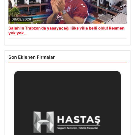
08/08/2026
Salah’ın Trabzon’da yaşayacağı lüks villa belli oldu! Resmen
yok yok…
Son Eklenen Firmalar