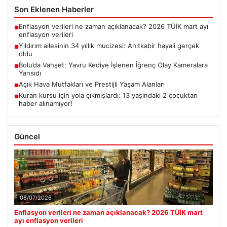
Son Eklenen Haberler
Enflasyon verileri ne zaman açıklanacak? 2026 TÜİK mart ayı
■
enflasyon verileri
Yıldırım ailesinin 34 yıllık mucizesi: Anıtkabir hayali gerçek
■
oldu
Bolu’da Vahşet: Yavru Kediye İşlenen İğrenç Olay Kameralara
■
Yansıdı
Açık Hava Mutfakları ve Prestijli Yaşam Alanları
■
Kuran kursu için yola çıkmışlardı: 13 yaşındaki 2 çocuktan
■
haber alınamıyor!
Güncel
08/07/2026
Enflasyon verileri ne zaman açıklanacak? 2026 TÜİK mart
ayı enflasyon verileri