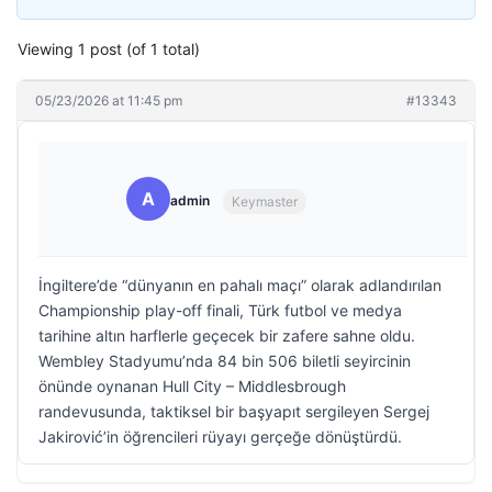
Viewing 1 post (of 1 total)
05/23/2026 at 11:45 pm
#13343
A
admin
Keymaster
İngiltere’de “dünyanın en pahalı maçı” olarak adlandırılan
Championship play-off finali, Türk futbol ve medya
tarihine altın harflerle geçecek bir zafere sahne oldu.
Wembley Stadyumu’nda 84 bin 506 biletli seyircinin
önünde oynanan Hull City – Middlesbrough
randevusunda, taktiksel bir başyapıt sergileyen Sergej
Jakirović’in öğrencileri rüyayı gerçeğe dönüştürdü.