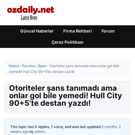
Güncel Haberler
Firma Rehberi
Forum
Çerez Politikası
Home
›
Forums
›
Spor
›
Otoriteler şans tanımadı ama onlar gol bile
yemedi! Hull City 90+5’te destan yazdı!
Otoriteler şans tanımadı ama
onlar gol bile yemedi! Hull City
90+5’te destan yazdı!
This topic has 0 replies, 1 voice, and was last updated
2 months, 2
weeks ago
by
admin
.