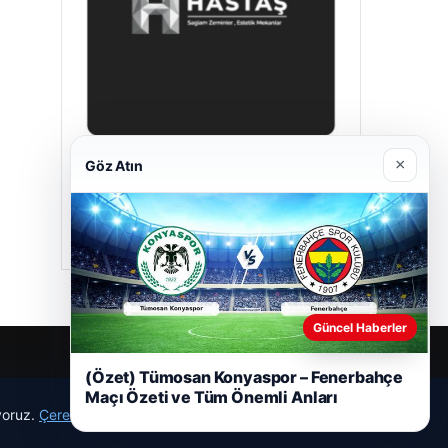
×
Göz Atın
Hastaş Beton
05/26/2026
Güncel Haberler
(Özet) Tümosan Konyaspor – Fenerbahçe
Maçı Özeti ve Tüm Önemli Anları
ıyoruz.
Çerez Politikamız
Reddet
Kabul Et