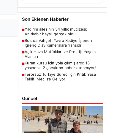
Son Eklenen Haberler
Yıldırım ailesinin 34 yıllık mucizesi:
■
Anıtkabir hayali gerçek oldu
Bolu’da Vahşet: Yavru Kediye İşlenen
■
İğrenç Olay Kameralara Yansıdı
Açık Hava Mutfakları ve Prestijli Yaşam
■
Alanları
Kuran kursu için yola çıkmışlardı: 13
■
yaşındaki 2 çocuktan haber alınamıyor!
Terörsüz Türkiye Süreci İçin Kritik Yasa
■
Teklifi Meclis’e Geliyor
Güncel