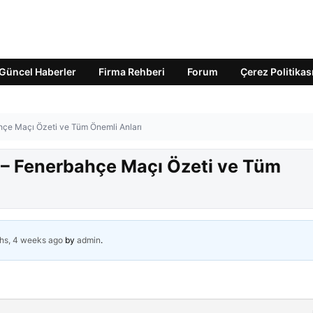
Güncel Haberler
Firma Rehberi
Forum
Çerez Politikas
çe Maçı Özeti ve Tüm Önemli Anları
– Fenerbahçe Maçı Özeti ve Tüm
hs, 4 weeks ago
by
admin
.