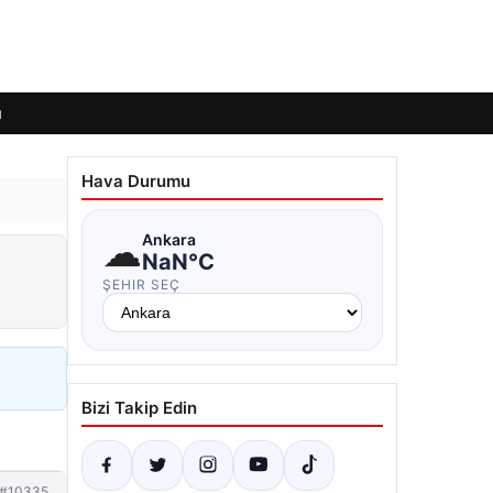
ı
Hava Durumu
☁
Ankara
NaN°C
ŞEHIR SEÇ
Bizi Takip Edin
#10335