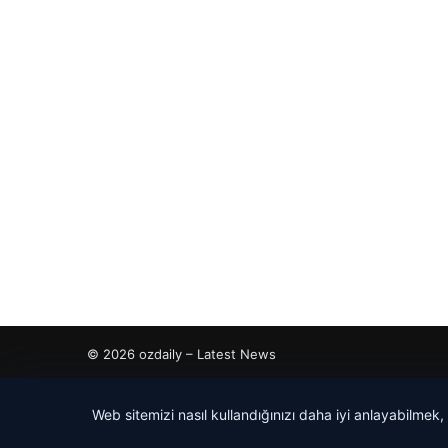
© 2026 ozdaily – Latest News
cio
Web sitemizi nasıl kullandığınızı daha iyi anlayabilmek,