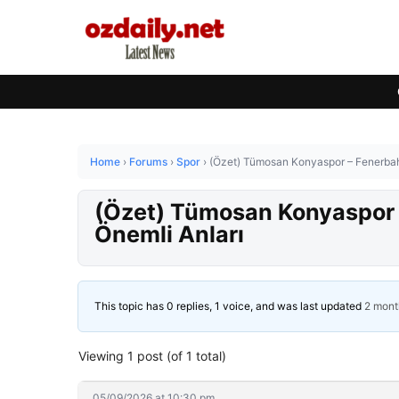
Home
›
Forums
›
Spor
›
(Özet) Tümosan Konyaspor – Fenerbah
(Özet) Tümosan Konyaspor 
Önemli Anları
This topic has 0 replies, 1 voice, and was last updated
2 mont
Viewing 1 post (of 1 total)
05/09/2026 at 10:30 pm