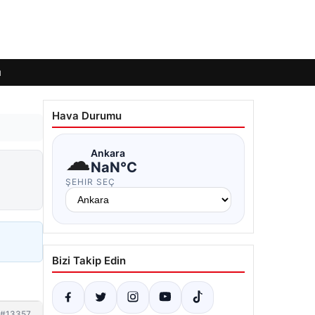
ı
Hava Durumu
☁
Ankara
NaN°C
ŞEHIR SEÇ
Bizi Takip Edin
#13357