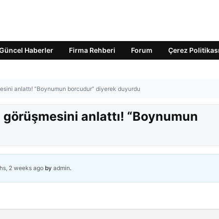
Güncel Haberler
Firma Rehberi
Forum
Çerez Politikas
mesini anlattı! “Boynumun borcudur” diyerek duyurdu
a görüşmesini anlattı! “Boynumun
hs, 2 weeks ago
by
admin
.