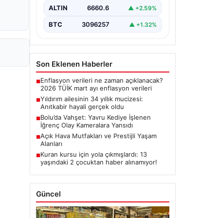
ALTIN
6660.6
▲ +2.59%
BTC
3096257
▲ +1.32%
Son Eklenen Haberler
Enflasyon verileri ne zaman açıklanacak?
■
2026 TÜİK mart ayı enflasyon verileri
Yıldırım ailesinin 34 yıllık mucizesi:
■
Anıtkabir hayali gerçek oldu
Bolu’da Vahşet: Yavru Kediye İşlenen
■
İğrenç Olay Kameralara Yansıdı
Açık Hava Mutfakları ve Prestijli Yaşam
■
Alanları
Kuran kursu için yola çıkmışlardı: 13
■
yaşındaki 2 çocuktan haber alınamıyor!
Güncel