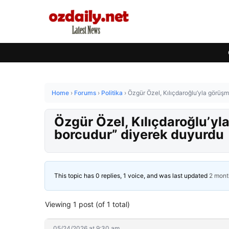
Home
›
Forums
›
Politika
›
Özgür Özel, Kılıçdaroğlu’yla görüş
Özgür Özel, Kılıçdaroğlu’yl
borcudur” diyerek duyurdu
This topic has 0 replies, 1 voice, and was last updated
2 mont
Viewing 1 post (of 1 total)
05/24/2026 at 9:30 am