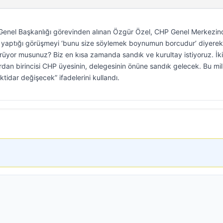
 Genel Başkanlığı görevinden alınan Özgür Özel, CHP Genel Merkezin
 ile yaptığı görüşmeyi ‘bunu size söylemek boynumun borcudur’ diyerek
rüyor musunuz? Biz en kısa zamanda sandık ve kurultay istiyoruz. İk
an birincisi CHP üyesinin, delegesinin önüne sandık gelecek. Bu mill
tidar değişecek” ifadelerini kullandı.