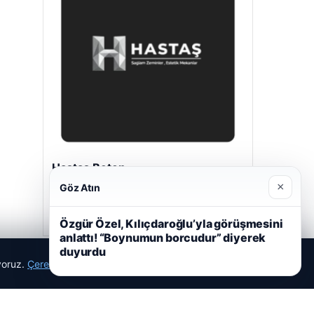
Hastaş Beton
05/26/2026
×
Göz Atın
Özgür Özel, Kılıçdaroğlu’yla görüşmesini
anlattı! “Boynumun borcudur” diyerek
duyurdu
ıyoruz.
Çerez Politikamız
Reddet
Kabul Et