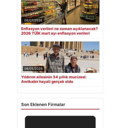
08/07/2026
Enflasyon verileri ne zaman açıklanacak?
2026 TÜİK mart ayı enflasyon verileri
08/05/2026
Yıldırım ailesinin 34 yıllık mucizesi:
Anıtkabir hayali gerçek oldu
Son Eklenen Firmalar