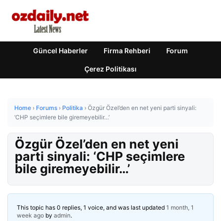
Güncel Haberler
Firma Rehberi
Forum
Çerez Politikası
Home
›
Forums
›
Politika
›
Özgür Özel’den en net yeni parti sinyali:
‘CHP seçimlere bile giremeyebilir…’
Özgür Özel’den en net yeni
parti sinyali: ‘CHP seçimlere
bile giremeyebilir…’
This topic has 0 replies, 1 voice, and was last updated
1 month, 1
week ago
by
admin
.