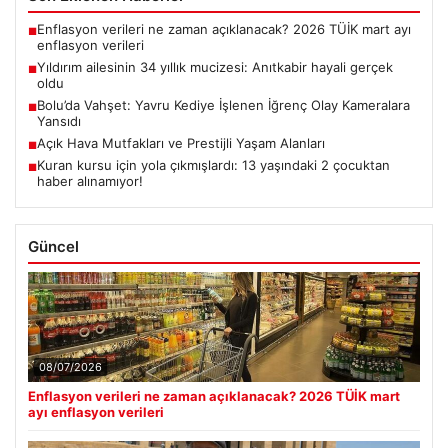
Enflasyon verileri ne zaman açıklanacak? 2026 TÜİK mart ayı
■
enflasyon verileri
Yıldırım ailesinin 34 yıllık mucizesi: Anıtkabir hayali gerçek
■
oldu
Bolu’da Vahşet: Yavru Kediye İşlenen İğrenç Olay Kameralara
■
Yansıdı
Açık Hava Mutfakları ve Prestijli Yaşam Alanları
■
Kuran kursu için yola çıkmışlardı: 13 yaşındaki 2 çocuktan
■
haber alınamıyor!
Güncel
08/07/2026
Enflasyon verileri ne zaman açıklanacak? 2026 TÜİK mart
ayı enflasyon verileri