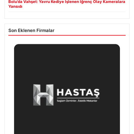
Bolu’da Vahşet: Yavru Kediye İşlenen İğrenç Olay Kameralara
Yansıdı
Son Eklenen Firmalar