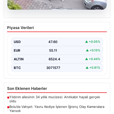
04.08.2026
Bolu’da Vahşet: Yavru Kediye İşlenen
Piyasa Verileri
İğrenç Olay Kameralara Yansıdı
Bolu'nun Beşkavaklar Mahallesi'nde, geçtiğimiz
günlerde meydana gelen korkutucu olay, bölgedeki
USD
47.60
▲ +0.05%
sakinleri derinden sarstı. Elektrikli…
EUR
55.11
▲ +0.15%
ALTIN
6524.4
▲ +0.44%
BTC
3071577
▲ +0.91%
Son Eklenen Haberler
Yıldırım ailesinin 34 yıllık mucizesi: Anıtkabir hayali gerçek
■
oldu
Bolu’da Vahşet: Yavru Kediye İşlenen İğrenç Olay Kameralara
■
Yansıdı