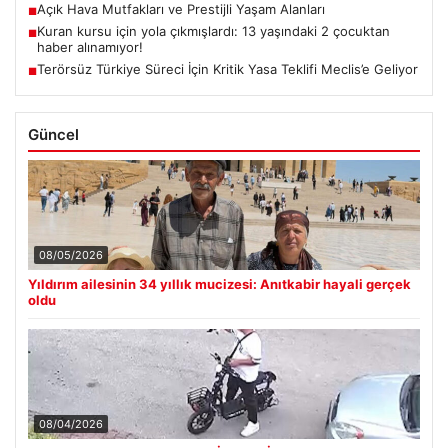
Açık Hava Mutfakları ve Prestijli Yaşam Alanları
■
Kuran kursu için yola çıkmışlardı: 13 yaşındaki 2 çocuktan
■
haber alınamıyor!
Terörsüz Türkiye Süreci İçin Kritik Yasa Teklifi Meclis’e Geliyor
■
Güncel
08/05/2026
Yıldırım ailesinin 34 yıllık mucizesi: Anıtkabir hayali gerçek
oldu
08/04/2026