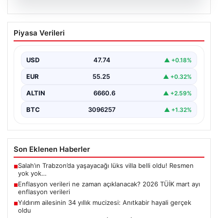
07.08.2026
Enflasyon verileri ne zaman
Piyasa Verileri
açıklanacak? 2026 TÜİK mart ayı
enflasyon verileri
USD
47.74
▲ +0.18%
EUR
55.25
▲ +0.32%
ALTIN
6660.6
▲ +2.59%
BTC
3096257
▲ +1.32%
Son Eklenen Haberler
Salah’ın Trabzon’da yaşayacağı lüks villa belli oldu! Resmen
■
yok yok…
Enflasyon verileri ne zaman açıklanacak? 2026 TÜİK mart ayı
■
enflasyon verileri
Yıldırım ailesinin 34 yıllık mucizesi: Anıtkabir hayali gerçek
■
oldu