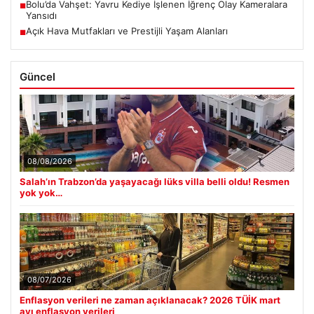
Bolu’da Vahşet: Yavru Kediye İşlenen İğrenç Olay Kameralara
■
Yansıdı
Açık Hava Mutfakları ve Prestijli Yaşam Alanları
■
Güncel
08/08/2026
Salah’ın Trabzon’da yaşayacağı lüks villa belli oldu! Resmen
yok yok…
08/07/2026
Enflasyon verileri ne zaman açıklanacak? 2026 TÜİK mart
ayı enflasyon verileri