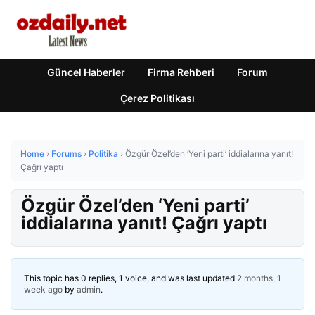
Güncel Haberler
Firma Rehberi
Forum
Çerez Politikası
Home
›
Forums
›
Politika
›
Özgür Özel’den ‘Yeni parti’ iddialarına yanıt!
Çağrı yaptı
Özgür Özel’den ‘Yeni parti’
iddialarına yanıt! Çağrı yaptı
This topic has 0 replies, 1 voice, and was last updated
2 months, 1
week ago
by
admin
.