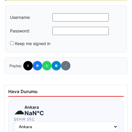
Username:
Password:
Keep me signed in
Paylaş:
Hava Durumu
☁
Ankara
NaN°C
ŞEHIR SEÇ