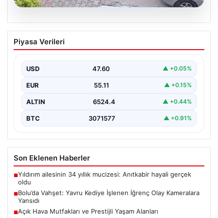
04.08.2026
Bolu’da Vahşet: Yavru Kediye İşlenen
Piyasa Verileri
İğrenç Olay Kameralara Yansıdı
Bolu'nun Beşkavaklar Mahallesi'nde, geçtiğimiz
günlerde meydana gelen korkutucu olay, bölgedeki
USD
47.60
▲ +0.05%
sakinleri derinden sarstı. Elektrikli…
EUR
55.11
▲ +0.15%
ALTIN
6524.4
▲ +0.44%
BTC
3071577
▲ +0.91%
Son Eklenen Haberler
Yıldırım ailesinin 34 yıllık mucizesi: Anıtkabir hayali gerçek
■
oldu
Bolu’da Vahşet: Yavru Kediye İşlenen İğrenç Olay Kameralara
■
Yansıdı
Açık Hava Mutfakları ve Prestijli Yaşam Alanları
■