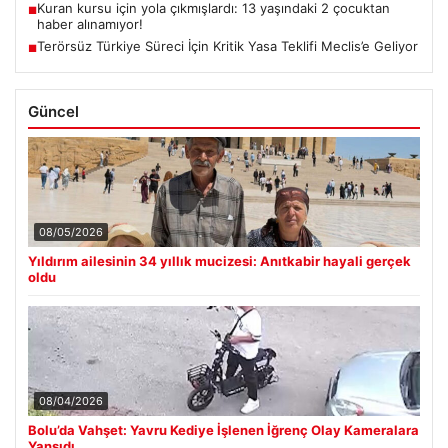
Kuran kursu için yola çıkmışlardı: 13 yaşındaki 2 çocuktan
■
haber alınamıyor!
Terörsüz Türkiye Süreci İçin Kritik Yasa Teklifi Meclis’e Geliyor
■
Güncel
08/05/2026
Yıldırım ailesinin 34 yıllık mucizesi: Anıtkabir hayali gerçek
oldu
08/04/2026
Bolu’da Vahşet: Yavru Kediye İşlenen İğrenç Olay Kameralara
Yansıdı