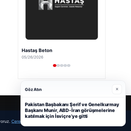
Hastaş Beton
05/26/2026
×
Göz Atın
Pakistan Başbakanı Şerif ve Genelkurmay
Başkanı Munir, ABD-İran görüşmelerine
katılmak için İsviçre’ye gitti
ıyoruz.
Çerez Politikamız
Reddet
Kabul Et