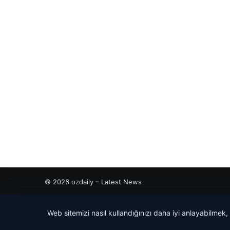
© 2026 ozdaily – Latest News
tcio
Web sitemizi nasıl kullandığınızı daha iyi anlayabilmek,