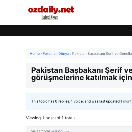
Home
›
Forums
›
Dünya
›
Pakistan Başbakanı Şerif ve Genelku
Pakistan Başbakanı Şerif v
görüşmelerine katılmak için 
This topic has 0 replies, 1 voice, and was last updated
1 mont
Viewing 1 post (of 1 total)
06/22/2026 at 5:00 am