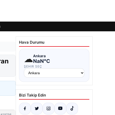
ı
Hava Durumu
☁
Ankara
ran
NaN°C
ŞEHIR SEÇ
Bizi Takip Edin
#19756