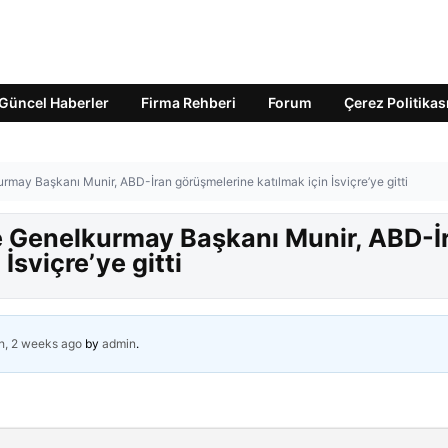
Güncel Haberler
Firma Rehberi
Forum
Çerez Politikas
rmay Başkanı Munir, ABD-İran görüşmelerine katılmak için İsviçre’ye gitti
e Genelkurmay Başkanı Munir, ABD-İ
İsviçre’ye gitti
h, 2 weeks ago
by
admin
.