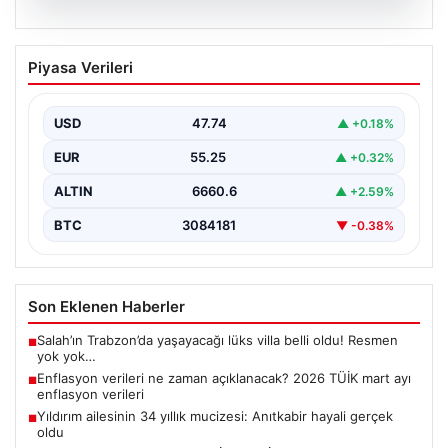
07.08.2026
Enflasyon verileri ne zaman
Piyasa Verileri
açıklanacak? 2026 TÜİK mart ayı
enflasyon verileri
USD
47.74
▲ +0.18%
EUR
55.25
▲ +0.32%
ALTIN
6660.6
▲ +2.59%
BTC
3084181
▼ -0.38%
Son Eklenen Haberler
Salah’ın Trabzon’da yaşayacağı lüks villa belli oldu! Resmen
■
yok yok…
Enflasyon verileri ne zaman açıklanacak? 2026 TÜİK mart ayı
■
enflasyon verileri
Yıldırım ailesinin 34 yıllık mucizesi: Anıtkabir hayali gerçek
■
oldu