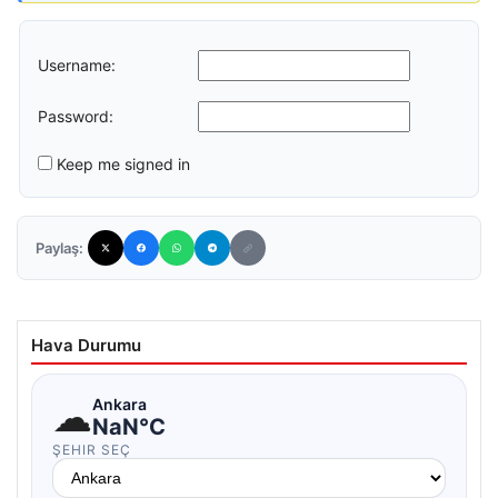
Username:
Password:
Keep me signed in
Paylaş:
Hava Durumu
☁
Ankara
NaN°C
ŞEHIR SEÇ