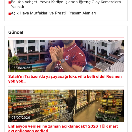
Bolu’da Vahşet: Yavru Kediye İşlenen İğrenç Olay Kameralara
■
Yansıdı
Açık Hava Mutfakları ve Prestijli Yaşam Alanları
■
Güncel
08/08/2026
Salah’ın Trabzon’da yaşayacağı lüks villa belli oldu! Resmen
yok yok…
08/07/2026
Enflasyon verileri ne zaman açıklanacak? 2026 TÜİK mart
ayı enflasyon verileri