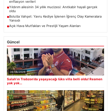
enflasyon verileri
Yıldırım ailesinin 34 yıllık mucizesi: Anıtkabir hayali gerçek
■
oldu
Bolu’da Vahşet: Yavru Kediye İşlenen İğrenç Olay Kameralara
■
Yansıdı
Açık Hava Mutfakları ve Prestijli Yaşam Alanları
■
Güncel
08/08/2026
Salah’ın Trabzon’da yaşayacağı lüks villa belli oldu! Resmen
yok yok…