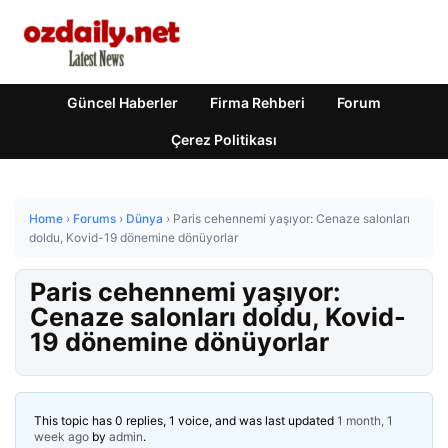
Güncel Haberler
Firma Rehberi
Forum
Çerez Politikası
Home
›
Forums
›
Dünya
›
Paris cehennemi yaşıyor: Cenaze salonları
doldu, Kovid-19 dönemine dönüyorlar
Paris cehennemi yaşıyor:
Cenaze salonları doldu, Kovid-
19 dönemine dönüyorlar
This topic has 0 replies, 1 voice, and was last updated
1 month, 1
week ago
by
admin
.