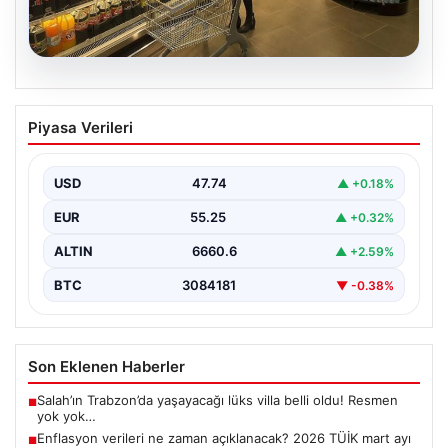
07.08.2026
Enflasyon verileri ne zaman
Piyasa Verileri
açıklanacak? 2026 TÜİK mart ayı
enflasyon verileri
USD
47.74
▲ +0.18%
EUR
55.25
▲ +0.32%
ALTIN
6660.6
▲ +2.59%
BTC
3084181
▼ -0.38%
Son Eklenen Haberler
Salah’ın Trabzon’da yaşayacağı lüks villa belli oldu! Resmen
■
yok yok…
Enflasyon verileri ne zaman açıklanacak? 2026 TÜİK mart ayı
■