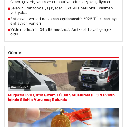
Gram, çeyrek, yarım ve cumhuriyet altını alış satış fiyatları
Salah’ın Trabzon’da yaşayacağı lüks villa belli oldu! Resmen
■
yok yok…
Enflasyon verileri ne zaman açıklanacak? 2026 TÜİK mart ayı
■
enflasyon verileri
Yıldırım ailesinin 34 yıllık mucizesi: Anıtkabir hayali gerçek
■
oldu
Güncel
08/10/2026
Muğla’da Evli Çiftin Gizemli Ölüm Soruşturması: Çift Evinin
İçinde Silahla Vurulmuş Bulundu