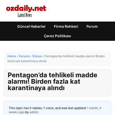
Güncel Haberler
Firma Rehberi
Forum
Çerez Politikası
Home
›
Forums
›
Dünya
›
Pentagon’da tehlikeli madde alarmı! Birden
fazla kat karantinaya alındı
Pentagon’da tehlikeli madde
alarmı! Birden fazla kat
karantinaya alındı
This topic has 0 replies, 1 voice, and was last updated
1 month, 4
weeks ago
by
admin
.