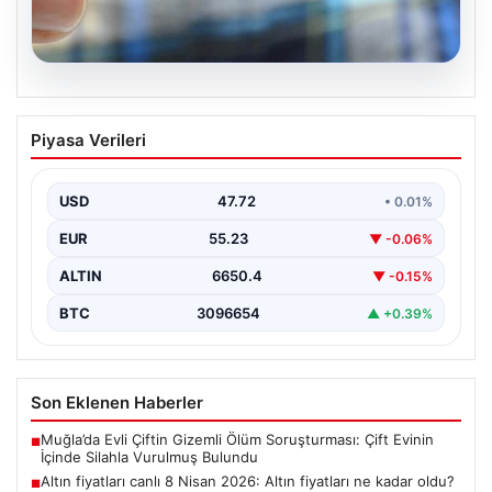
09.08.2026
Altın fiyatları canlı 8 Nisan 2026: Altın
Piyasa Verileri
fiyatları ne kadar oldu? Gram, çeyrek,
yarım ve cumhuriyet altını alış satış
fiyatları
USD
47.72
• 0.01%
EUR
55.23
▼ -0.06%
ALTIN
6650.4
▼ -0.15%
BTC
3096654
▲ +0.39%
Son Eklenen Haberler
Muğla’da Evli Çiftin Gizemli Ölüm Soruşturması: Çift Evinin
■
İçinde Silahla Vurulmuş Bulundu
Altın fiyatları canlı 8 Nisan 2026: Altın fiyatları ne kadar oldu?
■