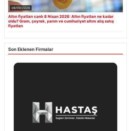
08/09/2026
Altın fiyatları canlı 8 Nisan 2026: Altın fiyatları ne kadar
oldu? Gram, çeyrek, yarım ve cumhuriyet altını alış satış
fiyatları
Son Eklenen Firmalar