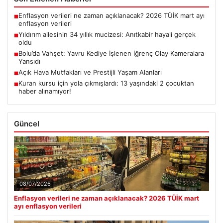
Enflasyon verileri ne zaman açıklanacak? 2026 TÜİK mart ayı
■
enflasyon verileri
Yıldırım ailesinin 34 yıllık mucizesi: Anıtkabir hayali gerçek
■
oldu
Bolu’da Vahşet: Yavru Kediye İşlenen İğrenç Olay Kameralara
■
Yansıdı
Açık Hava Mutfakları ve Prestijli Yaşam Alanları
■
Kuran kursu için yola çıkmışlardı: 13 yaşındaki 2 çocuktan
■
haber alınamıyor!
Güncel
08/07/2026
Enflasyon verileri ne zaman açıklanacak? 2026 TÜİK mart
ayı enflasyon verileri