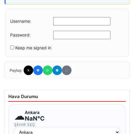
Username:
Password:
Keep me signed in
Paylaş:
Hava Durumu
☁
Ankara
NaN°C
ŞEHIR SEÇ