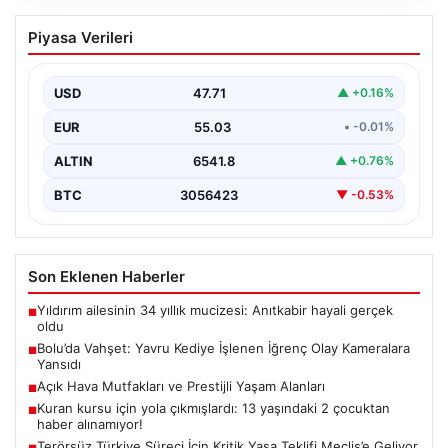
Bolu’da Vahşet: Yavru Kediye İşlenen
Piyasa Verileri
İğrenç Olay Kameralara Yansıdı
Bolu'nun Beşkavaklar Mahallesi'nde, geçtiğimiz
günlerde meydana gelen korkutucu olay, bölgedeki
USD
47.71
▲ +0.16%
sakinleri derinden sarstı. Elektrikli…
EUR
55.03
• -0.01%
ALTIN
6541.8
▲ +0.76%
BTC
3056423
▼ -0.53%
Son Eklenen Haberler
Yıldırım ailesinin 34 yıllık mucizesi: Anıtkabir hayali gerçek
■
oldu
Bolu’da Vahşet: Yavru Kediye İşlenen İğrenç Olay Kameralara
■
Yansıdı
Açık Hava Mutfakları ve Prestijli Yaşam Alanları
■
Kuran kursu için yola çıkmışlardı: 13 yaşındaki 2 çocuktan
■
haber alınamıyor!
Terörsüz Türkiye Süreci İçin Kritik Yasa Teklifi Meclis’e Geliyor
■