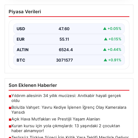
Bolu’da Vahşet: Yavru Kediye İşlenen
Piyasa Verileri
İğrenç Olay Kameralara Yansıdı
Bolu'nun Beşkavaklar Mahallesi'nde, geçtiğimiz
günlerde meydana gelen korkutucu olay, bölgedeki
USD
47.60
▲ +0.05%
sakinleri derinden sarstı. Elektrikli…
EUR
55.11
▲ +0.15%
ALTIN
6524.4
▲ +0.44%
BTC
3071577
▲ +0.91%
Son Eklenen Haberler
Yıldırım ailesinin 34 yıllık mucizesi: Anıtkabir hayali gerçek
■
oldu
Bolu’da Vahşet: Yavru Kediye İşlenen İğrenç Olay Kameralara
■
Yansıdı
Açık Hava Mutfakları ve Prestijli Yaşam Alanları
■
Kuran kursu için yola çıkmışlardı: 13 yaşındaki 2 çocuktan
■
haber alınamıyor!
Terörsüz Türkiye Süreci İçin Kritik Yasa Teklifi Meclis’e Geliyor
■