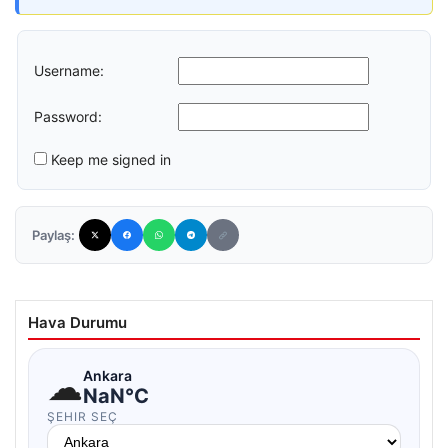
Username:
Password:
Keep me signed in
Paylaş:
Hava Durumu
☁
Ankara
NaN°C
ŞEHIR SEÇ