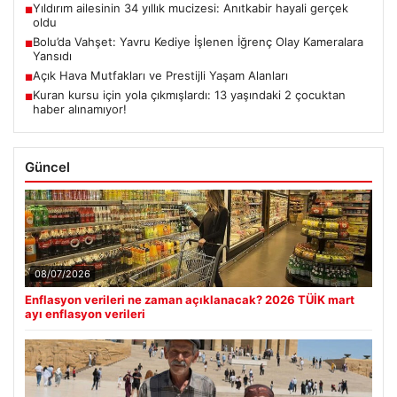
Yıldırım ailesinin 34 yıllık mucizesi: Anıtkabir hayali gerçek
■
oldu
Bolu’da Vahşet: Yavru Kediye İşlenen İğrenç Olay Kameralara
■
Yansıdı
Açık Hava Mutfakları ve Prestijli Yaşam Alanları
■
Kuran kursu için yola çıkmışlardı: 13 yaşındaki 2 çocuktan
■
haber alınamıyor!
Güncel
08/07/2026
Enflasyon verileri ne zaman açıklanacak? 2026 TÜİK mart
ayı enflasyon verileri