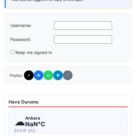
Username:
Password:
Keep me signed in
Paylaş:
Hava Durumu
☁
Ankara
NaN°C
ŞEHIR SEÇ