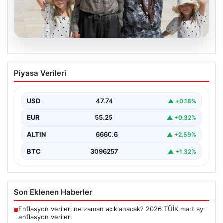
05.08.2026
Yıldırım ailesinin 34 yıllık mucizesi:
Piyasa Verileri
Anıtkabir hayali gerçek oldu
Adıyaman’da yaşayan Abuzer Yıldırım (71) ve eşi
Zeynep Yıldırım (59), tam 34 yıl boyunca…
USD
47.74
▲ +0.18%
EUR
55.25
▲ +0.32%
ALTIN
6660.6
▲ +2.59%
BTC
3096257
▲ +1.32%
Son Eklenen Haberler
Enflasyon verileri ne zaman açıklanacak? 2026 TÜİK mart ayı
■
enflasyon verileri