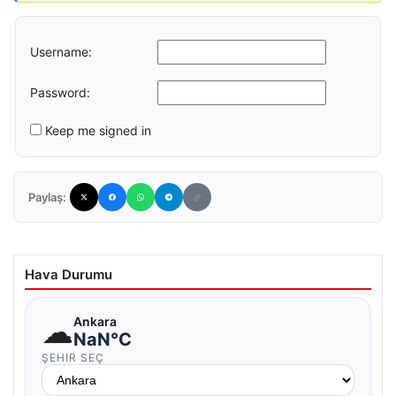
Username:
Password:
Keep me signed in
Paylaş:
Hava Durumu
☁
Ankara
NaN°C
ŞEHIR SEÇ