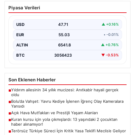
Bolu’da Vahşet: Yavru Kediye İşlenen
Piyasa Verileri
İğrenç Olay Kameralara Yansıdı
Bolu'nun Beşkavaklar Mahallesi'nde, geçtiğimiz
günlerde meydana gelen korkutucu olay, bölgedeki
USD
47.71
▲ +0.16%
sakinleri derinden sarstı. Elektrikli…
EUR
55.03
• -0.01%
ALTIN
6541.8
▲ +0.76%
BTC
3056423
▼ -0.53%
Son Eklenen Haberler
Yıldırım ailesinin 34 yıllık mucizesi: Anıtkabir hayali gerçek
■
oldu
Bolu’da Vahşet: Yavru Kediye İşlenen İğrenç Olay Kameralara
■
Yansıdı
Açık Hava Mutfakları ve Prestijli Yaşam Alanları
■
Kuran kursu için yola çıkmışlardı: 13 yaşındaki 2 çocuktan
■
haber alınamıyor!
Terörsüz Türkiye Süreci İçin Kritik Yasa Teklifi Meclis’e Geliyor
■