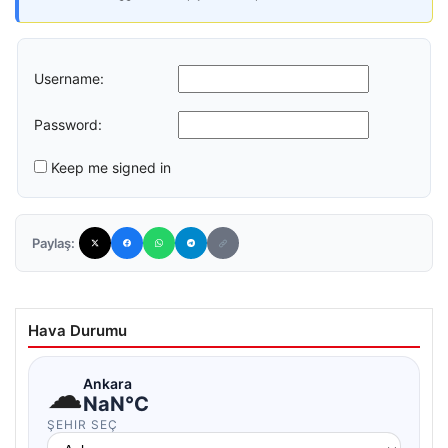
Username:
Password:
Keep me signed in
Paylaş:
Hava Durumu
☁
Ankara
NaN°C
ŞEHIR SEÇ