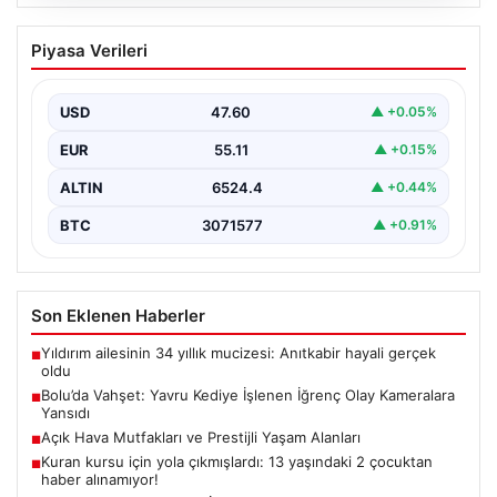
04.08.2026
Bolu’da Vahşet: Yavru Kediye İşlenen
Piyasa Verileri
İğrenç Olay Kameralara Yansıdı
Bolu'nun Beşkavaklar Mahallesi'nde, geçtiğimiz
günlerde meydana gelen korkutucu olay, bölgedeki
USD
47.60
▲ +0.05%
sakinleri derinden sarstı. Elektrikli…
EUR
55.11
▲ +0.15%
ALTIN
6524.4
▲ +0.44%
BTC
3071577
▲ +0.91%
Son Eklenen Haberler
Yıldırım ailesinin 34 yıllık mucizesi: Anıtkabir hayali gerçek
■
oldu
Bolu’da Vahşet: Yavru Kediye İşlenen İğrenç Olay Kameralara
■
Yansıdı
Açık Hava Mutfakları ve Prestijli Yaşam Alanları
■
Kuran kursu için yola çıkmışlardı: 13 yaşındaki 2 çocuktan
■
haber alınamıyor!