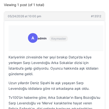
Viewing 1 post (of 1 total)
05/24/2026 at 10:00 pm
#13512
A
admin
Keymaster
Kariyerinin zirvesinde her şeyi bırakıp Datça’da köye
yerleşen Sarp Levendoğlu Arka Sokaklar dizisi için
İstanbul’a gelip gidiyordu. Oyuncu hakkında aşk iddiaları
gündeme geldi.
Uzun yıllardır Deniz Sipahi ile aşk yaşayan Sarp
Levendoğlu iddialara göre rol arkadaşına aşık oldu.
Tv100’ün haberine göre; Arka Sokaklar’ın Barış Bozoğlu’su
Sarp Levendoğlu ve ‘Merve’ karakterine hayat veren
Felicia Sağnak’ın, dizi setinde başlayan arkadaşlıkları