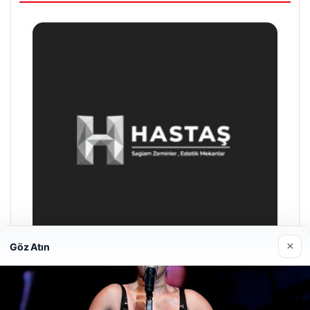
×
Göz Atın
Prenses Night Club