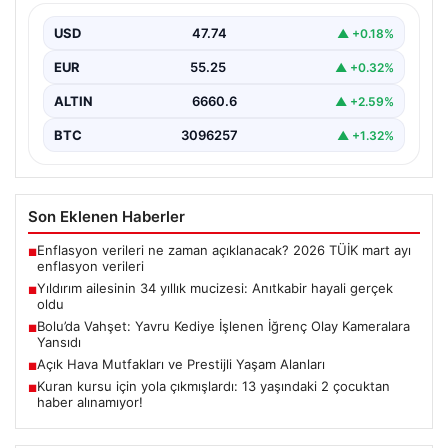
Adıyaman’da yaşayan Abuzer Yıldırım (71) ve eşi
Zeynep Yıldırım (59), tam 34 yıl boyunca…
USD
47.74
▲ +0.18%
EUR
55.25
▲ +0.32%
ALTIN
6660.6
▲ +2.59%
BTC
3096257
▲ +1.32%
Son Eklenen Haberler
Enflasyon verileri ne zaman açıklanacak? 2026 TÜİK mart ayı
■
enflasyon verileri
Yıldırım ailesinin 34 yıllık mucizesi: Anıtkabir hayali gerçek
■
oldu
Bolu’da Vahşet: Yavru Kediye İşlenen İğrenç Olay Kameralara
■
Yansıdı
Açık Hava Mutfakları ve Prestijli Yaşam Alanları
■
Kuran kursu için yola çıkmışlardı: 13 yaşındaki 2 çocuktan
■
haber alınamıyor!