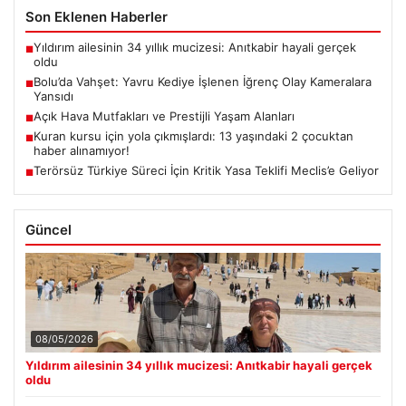
Son Eklenen Haberler
Yıldırım ailesinin 34 yıllık mucizesi: Anıtkabir hayali gerçek
■
oldu
Bolu’da Vahşet: Yavru Kediye İşlenen İğrenç Olay Kameralara
■
Yansıdı
Açık Hava Mutfakları ve Prestijli Yaşam Alanları
■
Kuran kursu için yola çıkmışlardı: 13 yaşındaki 2 çocuktan
■
haber alınamıyor!
Terörsüz Türkiye Süreci İçin Kritik Yasa Teklifi Meclis’e Geliyor
■
Güncel
08/05/2026
Yıldırım ailesinin 34 yıllık mucizesi: Anıtkabir hayali gerçek
oldu