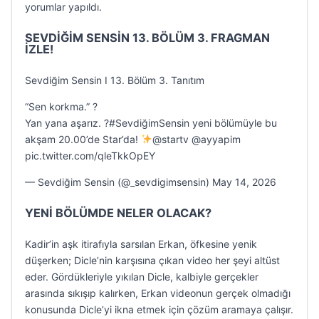
yorumlar yapıldı.
SEVDİĞİM SENSİN 13. BÖLÜM 3. FRAGMAN
İZLE!
Sevdiğim Sensin I 13. Bölüm 3. Tanıtım
“Sen korkma.” ?
Yan yana aşarız. ?#SevdiğimSensin yeni bölümüyle bu
akşam 20.00’de Star’da!
@startv @ayyapim
pic.twitter.com/qleTkkOpEY
— Sevdiğim Sensin (@_sevdigimsensin) May 14, 2026
YENİ BÖLÜMDE NELER OLACAK?
Kadir’in aşk itirafıyla sarsılan Erkan, öfkesine yenik
düşerken; Dicle’nin karşısına çıkan video her şeyi altüst
eder. Gördükleriyle yıkılan Dicle, kalbiyle gerçekler
arasında sıkışıp kalırken, Erkan videonun gerçek olmadığı
konusunda Dicle’yi ikna etmek için çözüm aramaya çalışır.