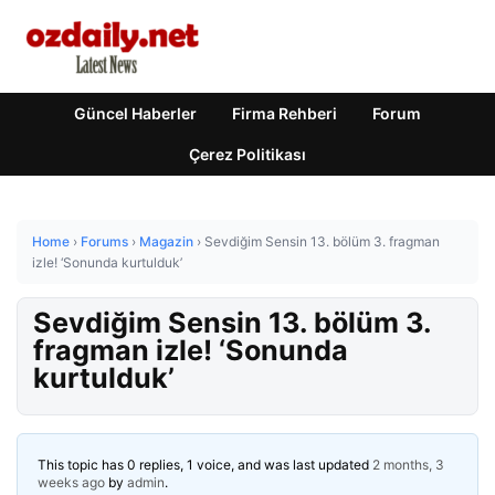
Güncel Haberler
Firma Rehberi
Forum
Çerez Politikası
Home
›
Forums
›
Magazin
›
Sevdiğim Sensin 13. bölüm 3. fragman
izle! ‘Sonunda kurtulduk’
Sevdiğim Sensin 13. bölüm 3.
fragman izle! ‘Sonunda
kurtulduk’
This topic has 0 replies, 1 voice, and was last updated
2 months, 3
weeks ago
by
admin
.