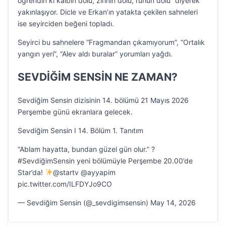
öğrendin ki kalbin dolu, zihnin dolu, ruhun dolu” diyerek
yakınlaşıyor. Dicle ve Erkan’ın yatakta çekilen sahneleri
ise seyirciden beğeni topladı.
Seyirci bu sahnelere “Fragmandan çıkamıyorum”, “Ortalık
yangın yeri”, “Alev aldı buralar” yorumları yağdı.
SEVDİĞİM SENSİN NE ZAMAN?
Sevdiğim Sensin dizisinin 14. bölümü 21 Mayıs 2026
Perşembe günü ekranlara gelecek.
Sevdiğim Sensin I 14. Bölüm 1. Tanıtım
“Ablam hayatta, bundan güzel gün olur.” ?
#SevdiğimSensin yeni bölümüyle Perşembe 20.00’de
Star’da!
@startv @ayyapim
pic.twitter.com/ILFDYJo9CO
— Sevdiğim Sensin (@_sevdigimsensin) May 14, 2026