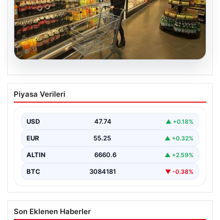
07.08.2026
Enflasyon verileri ne zaman
Piyasa Verileri
açıklanacak? 2026 TÜİK mart ayı
enflasyon verileri
USD
47.74
▲ +0.18%
EUR
55.25
▲ +0.32%
ALTIN
6660.6
▲ +2.59%
BTC
3084181
▼ -0.38%
Son Eklenen Haberler