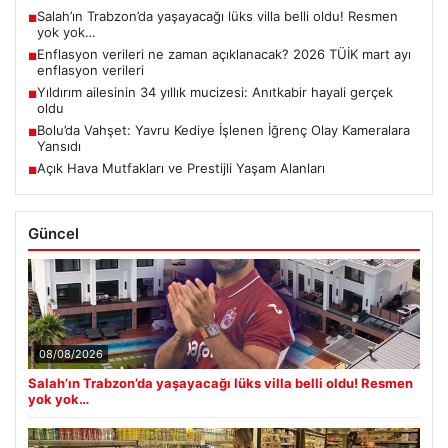
Salah’ın Trabzon’da yaşayacağı lüks villa belli oldu! Resmen
■
yok yok…
Enflasyon verileri ne zaman açıklanacak? 2026 TÜİK mart ayı
■
enflasyon verileri
Yıldırım ailesinin 34 yıllık mucizesi: Anıtkabir hayali gerçek
■
oldu
Bolu’da Vahşet: Yavru Kediye İşlenen İğrenç Olay Kameralara
■
Yansıdı
Açık Hava Mutfakları ve Prestijli Yaşam Alanları
■
Güncel
08/08/2026
Salah’ın Trabzon’da yaşayacağı lüks villa belli oldu! Resmen
yok yok…