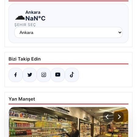
☁
Ankara
NaN°C
ŞEHIR SEÇ
Bizi Takip Edin
Yan Manşet