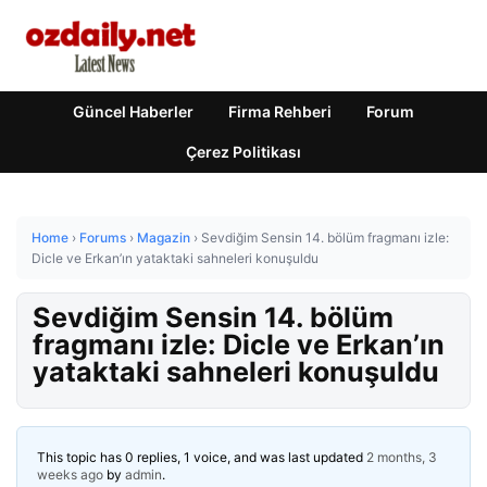
Güncel Haberler
Firma Rehberi
Forum
Çerez Politikası
Home
›
Forums
›
Magazin
›
Sevdiğim Sensin 14. bölüm fragmanı izle:
Dicle ve Erkan’ın yataktaki sahneleri konuşuldu
Sevdiğim Sensin 14. bölüm
fragmanı izle: Dicle ve Erkan’ın
yataktaki sahneleri konuşuldu
This topic has 0 replies, 1 voice, and was last updated
2 months, 3
weeks ago
by
admin
.