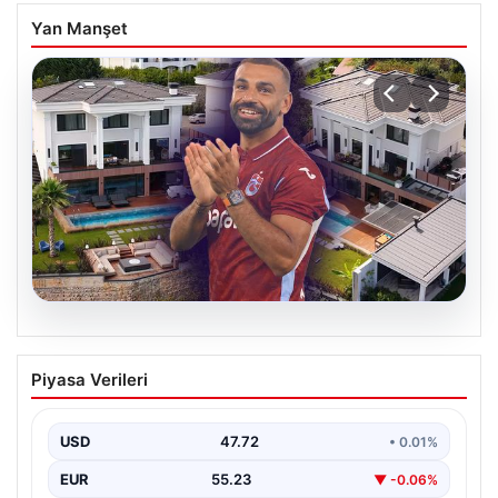
Yan Manşet
08.08.2026
Salah’ın Trabzon’da yaşayacağı lüks
Piyasa Verileri
villa belli oldu! Resmen yok yok…
USD
47.72
• 0.01%
EUR
55.23
▼ -0.06%