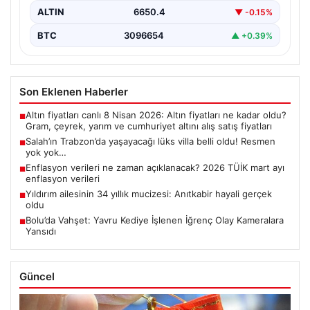
ALTIN
6650.4
▼ -0.15%
BTC
3096654
▲ +0.39%
Son Eklenen Haberler
Altın fiyatları canlı 8 Nisan 2026: Altın fiyatları ne kadar oldu?
■
Gram, çeyrek, yarım ve cumhuriyet altını alış satış fiyatları
Salah’ın Trabzon’da yaşayacağı lüks villa belli oldu! Resmen
■
yok yok…
Enflasyon verileri ne zaman açıklanacak? 2026 TÜİK mart ayı
■
enflasyon verileri
Yıldırım ailesinin 34 yıllık mucizesi: Anıtkabir hayali gerçek
■
oldu
Bolu’da Vahşet: Yavru Kediye İşlenen İğrenç Olay Kameralara
■
Yansıdı
Güncel