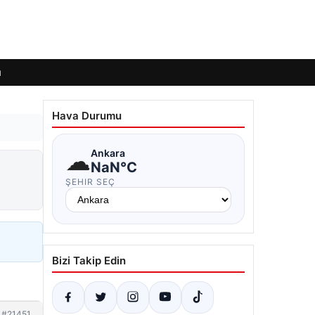
ı
Hava Durumu
☁
Ankara
NaN°C
ŞEHIR SEÇ
Bizi Takip Edin
#21451