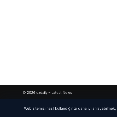
© 2026 ozdaily – Latest News
tcio
Web sitemizi nasıl kullandığınızı daha iyi anlayabilmek,