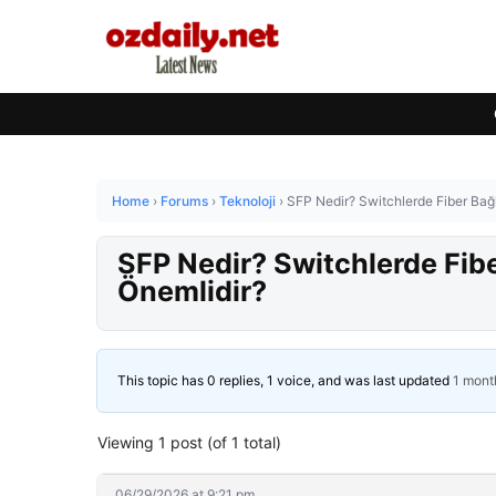
Home
›
Forums
›
Teknoloji
›
SFP Nedir? Switchlerde Fiber Bağ
SFP Nedir? Switchlerde Fib
Önemlidir?
This topic has 0 replies, 1 voice, and was last updated
1 mont
Viewing 1 post (of 1 total)
06/29/2026 at 9:21 pm