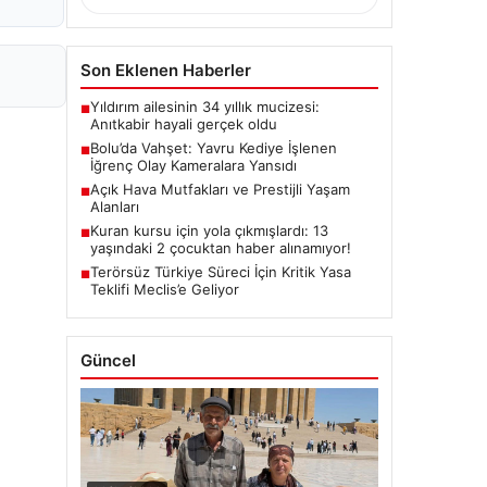
Son Eklenen Haberler
Yıldırım ailesinin 34 yıllık mucizesi:
■
Anıtkabir hayali gerçek oldu
Bolu’da Vahşet: Yavru Kediye İşlenen
■
İğrenç Olay Kameralara Yansıdı
Açık Hava Mutfakları ve Prestijli Yaşam
■
Alanları
Kuran kursu için yola çıkmışlardı: 13
■
yaşındaki 2 çocuktan haber alınamıyor!
Terörsüz Türkiye Süreci İçin Kritik Yasa
■
Teklifi Meclis’e Geliyor
Güncel