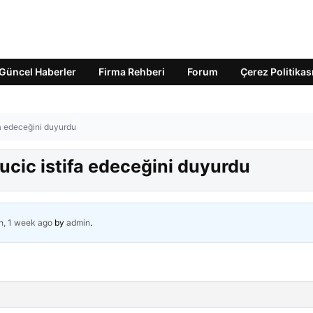
Güncel Haberler
Firma Rehberi
Forum
Çerez Politikas
a edeceğini duyurdu
cic istifa edeceğini duyurdu
h, 1 week ago
by
admin
.