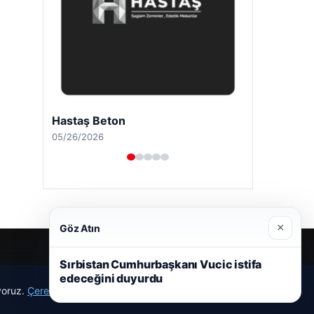
Hastaş Beton
05/26/2026
×
Göz Atın
Sırbistan Cumhurbaşkanı Vucic istifa
edeceğini duyurdu
ıyoruz.
Çerez Politikamız
Reddet
Kabul Et