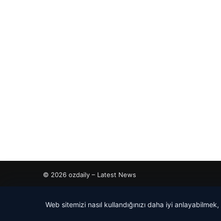
© 2026 ozdaily – Latest News
cio
Web sitemizi nasıl kullandığınızı daha iyi anlayabilmek,