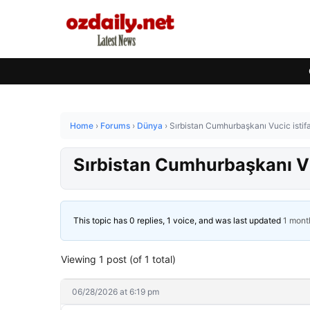
Home
›
Forums
›
Dünya
›
Sırbistan Cumhurbaşkanı Vucic istif
Sırbistan Cumhurbaşkanı Vu
This topic has 0 replies, 1 voice, and was last updated
1 mont
Viewing 1 post (of 1 total)
06/28/2026 at 6:19 pm