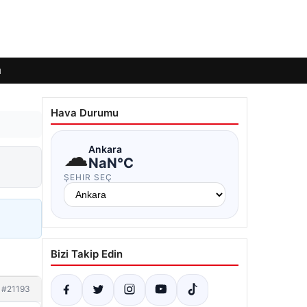
ı
Hava Durumu
☁
Ankara
NaN°C
ŞEHIR SEÇ
Bizi Takip Edin
#21193