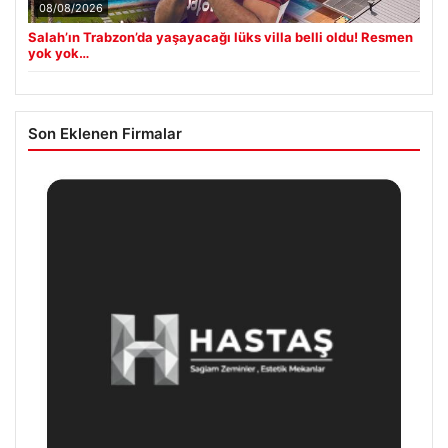
08/08/2026
Salah’ın Trabzon’da yaşayacağı lüks villa belli oldu! Resmen
yok yok…
Son Eklenen Firmalar