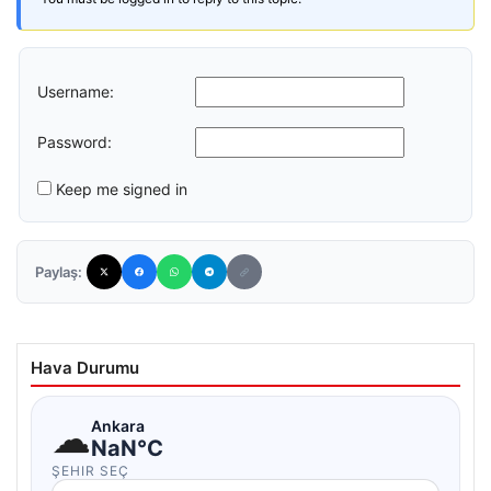
Username:
Password:
Keep me signed in
Paylaş:
Hava Durumu
☁
Ankara
NaN°C
ŞEHIR SEÇ