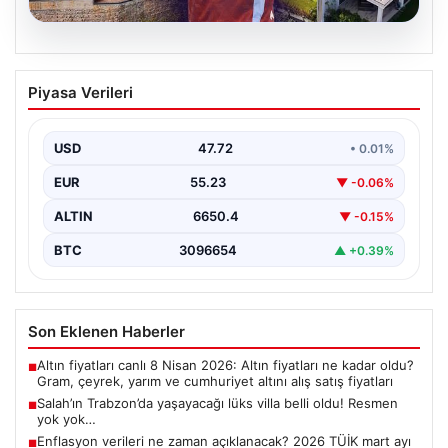
08.08.2026
Salah’ın Trabzon’da yaşayacağı lüks
Piyasa Verileri
villa belli oldu! Resmen yok yok…
USD
47.72
• 0.01%
EUR
55.23
▼ -0.06%
ALTIN
6650.4
▼ -0.15%
BTC
3096654
▲ +0.39%
Son Eklenen Haberler
Altın fiyatları canlı 8 Nisan 2026: Altın fiyatları ne kadar oldu?
■
Gram, çeyrek, yarım ve cumhuriyet altını alış satış fiyatları
Salah’ın Trabzon’da yaşayacağı lüks villa belli oldu! Resmen
■
yok yok…
Enflasyon verileri ne zaman açıklanacak? 2026 TÜİK mart ayı
■