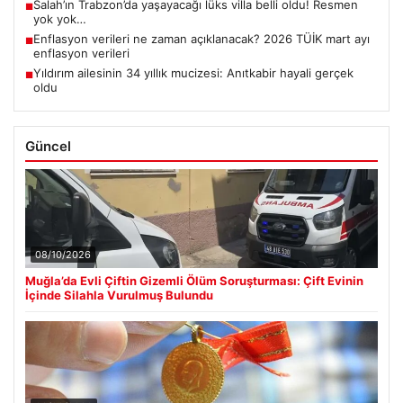
Salah’ın Trabzon’da yaşayacağı lüks villa belli oldu! Resmen
■
yok yok…
Enflasyon verileri ne zaman açıklanacak? 2026 TÜİK mart ayı
■
enflasyon verileri
Yıldırım ailesinin 34 yıllık mucizesi: Anıtkabir hayali gerçek
■
oldu
Güncel
08/10/2026
Muğla’da Evli Çiftin Gizemli Ölüm Soruşturması: Çift Evinin
İçinde Silahla Vurulmuş Bulundu