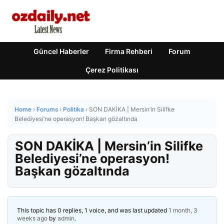
Güncel Haberler
Firma Rehberi
Forum
Çerez Politikası
Home
›
Forums
›
Politika
›
SON DAKİKA | Mersin’in Silifke
Belediyesi’ne operasyon! Başkan gözaltında
SON DAKİKA | Mersin’in Silifke
Belediyesi’ne operasyon!
Başkan gözaltında
This topic has 0 replies, 1 voice, and was last updated
1 month, 3
weeks ago
by
admin
.