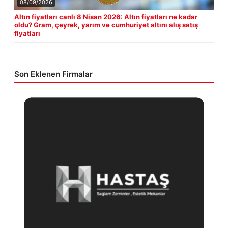
08/09/2026
Altın fiyatları canlı 8 Nisan 2026: Altın fiyatları ne kadar
oldu? Gram, çeyrek, yarım ve cumhuriyet altını alış satış
fiyatları
Son Eklenen Firmalar