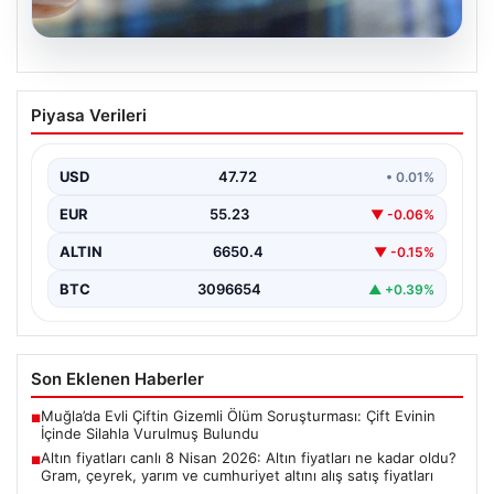
09.08.2026
Altın fiyatları canlı 8 Nisan 2026: Altın
Piyasa Verileri
fiyatları ne kadar oldu? Gram, çeyrek,
yarım ve cumhuriyet altını alış satış
fiyatları
USD
47.72
• 0.01%
EUR
55.23
▼ -0.06%
ALTIN
6650.4
▼ -0.15%
BTC
3096654
▲ +0.39%
Son Eklenen Haberler
Muğla’da Evli Çiftin Gizemli Ölüm Soruşturması: Çift Evinin
■
İçinde Silahla Vurulmuş Bulundu
Altın fiyatları canlı 8 Nisan 2026: Altın fiyatları ne kadar oldu?
■
Gram, çeyrek, yarım ve cumhuriyet altını alış satış fiyatları