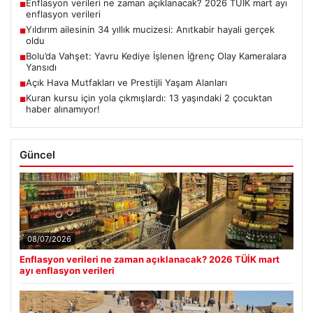
Enflasyon verileri ne zaman açıklanacak? 2026 TÜİK mart ayı
■
enflasyon verileri
Yıldırım ailesinin 34 yıllık mucizesi: Anıtkabir hayali gerçek
■
oldu
Bolu’da Vahşet: Yavru Kediye İşlenen İğrenç Olay Kameralara
■
Yansıdı
Açık Hava Mutfakları ve Prestijli Yaşam Alanları
■
Kuran kursu için yola çıkmışlardı: 13 yaşındaki 2 çocuktan
■
haber alınamıyor!
Güncel
08/07/2026
Enflasyon verileri ne zaman açıklanacak? 2026 TÜİK mart
ayı enflasyon verileri