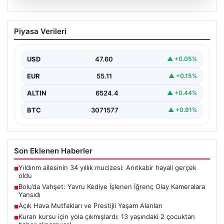
04.08.2026
Bolu’da Vahşet: Yavru Kediye İşlenen
Piyasa Verileri
İğrenç Olay Kameralara Yansıdı
Bolu'nun Beşkavaklar Mahallesi'nde, geçtiğimiz
günlerde meydana gelen korkutucu olay, bölgedeki
USD
47.60
▲ +0.05%
sakinleri derinden sarstı. Elektrikli…
EUR
55.11
▲ +0.15%
ALTIN
6524.4
▲ +0.44%
BTC
3071577
▲ +0.91%
Son Eklenen Haberler
Yıldırım ailesinin 34 yıllık mucizesi: Anıtkabir hayali gerçek
■
oldu
Bolu’da Vahşet: Yavru Kediye İşlenen İğrenç Olay Kameralara
■
Yansıdı
Açık Hava Mutfakları ve Prestijli Yaşam Alanları
■
Kuran kursu için yola çıkmışlardı: 13 yaşındaki 2 çocuktan
■