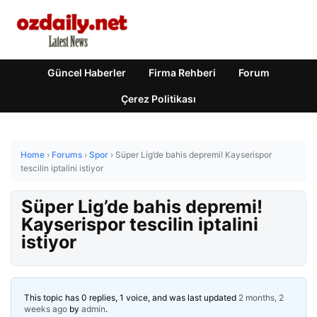
Güncel Haberler
Firma Rehberi
Forum
Çerez Politikası
Home
›
Forums
›
Spor
›
Süper Lig’de bahis depremi! Kayserispor
tescilin iptalini istiyor
Süper Lig’de bahis depremi!
Kayserispor tescilin iptalini
istiyor
This topic has 0 replies, 1 voice, and was last updated
2 months, 2
weeks ago
by
admin
.