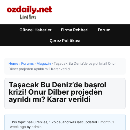
Güncel Haberler
Firma Rehberi
Forum
Çerez Politikası
Home
›
Forums
›
Magazin
›
Taşacak Bu Deniz’de başrol krizi! Onur
Dilber projeden ayrıldı mı? Karar verildi
Taşacak Bu Deniz’de başrol
krizi! Onur Dilber projeden
ayrıldı mı? Karar verildi
This topic has 0 replies, 1 voice, and was last updated
1 month, 1
week ago
by
admin
.