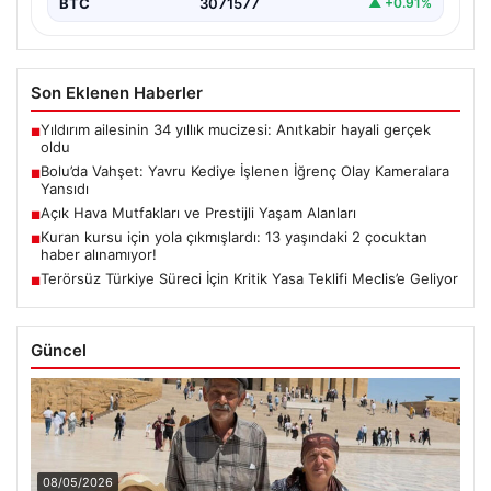
BTC
3071577
▲ +0.91%
Son Eklenen Haberler
Yıldırım ailesinin 34 yıllık mucizesi: Anıtkabir hayali gerçek
■
oldu
Bolu’da Vahşet: Yavru Kediye İşlenen İğrenç Olay Kameralara
■
Yansıdı
Açık Hava Mutfakları ve Prestijli Yaşam Alanları
■
Kuran kursu için yola çıkmışlardı: 13 yaşındaki 2 çocuktan
■
haber alınamıyor!
Terörsüz Türkiye Süreci İçin Kritik Yasa Teklifi Meclis’e Geliyor
■
Güncel
08/05/2026