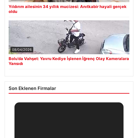
Yıldırım ailesinin 34 yıllık mucizesi: Anıtkabir hayali gerçek
oldu
08/04/2026
Bolu’da Vahşet: Yavru Kediye İşlenen İğrenç Olay Kameralara
Yansıdı
Son Eklenen Firmalar