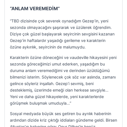
“ANLAM VEREMEDİM”
“TBD dizisinde çok severek oynadığım Gezep’in, yeni
sezonda olmayacağını şaşırarak ve üzülerek öğrendim.
Diziye çok güzel başlayarak seyircinin sevgisini kazanan
Gezep’in haftalardır yaşadığı gerileme ve karakterin
özüne aykırılık, seyircinin de malumuydu.
Karakterin özüne döneceğini ve vaudeville hikayesini yeni
sezonda göreceğimizi umut ederken, yaşadığım bu
duruma anlam veremediğimi ve derinden üzüldüğümü
bilmenizi isterim. Söylenecek çok söz var aslında, zamanı
gelince söyleriz inşallah. Gezep’i sevmiş, beni
desteklemiş, üzerimde emeği olan herkese sevgiyle…
Yeni ve daha güzel hikayelerde, yeni karakterlerde
görüşmek buluşmak umuduyla…”
Sosyal medyada büyük ses getiren bu ayrılık haberinin
ardından dizide kriz çıktığı iddiaları gündeme geldi. Birsen
Altuntaş’ın haberine göre; Onur Dilber’in henüz