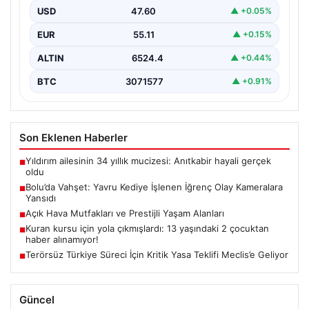
günlerde meydana gelen korkutucu olay, bölgedeki
USD
47.60
▲ +0.05%
sakinleri derinden sarstı. Elektrikli…
EUR
55.11
▲ +0.15%
ALTIN
6524.4
▲ +0.44%
BTC
3071577
▲ +0.91%
Son Eklenen Haberler
Yıldırım ailesinin 34 yıllık mucizesi: Anıtkabir hayali gerçek
■
oldu
Bolu’da Vahşet: Yavru Kediye İşlenen İğrenç Olay Kameralara
■
Yansıdı
Açık Hava Mutfakları ve Prestijli Yaşam Alanları
■
Kuran kursu için yola çıkmışlardı: 13 yaşındaki 2 çocuktan
■
haber alınamıyor!
Terörsüz Türkiye Süreci İçin Kritik Yasa Teklifi Meclis’e Geliyor
■
Güncel