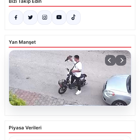
Bizi Takip Edin
Yan Manşet
04.08.2026
Bolu’da Vahşet: Yavru Kediye İşlenen
Piyasa Verileri
İğrenç Olay Kameralara Yansıdı
Bolu'nun Beşkavaklar Mahallesi'nde, geçtiğimiz