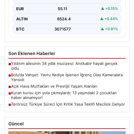
sakinleri derinden sarstı. Elektrikli…
EUR
55.11
▲ +0.15%
ALTIN
6524.4
▲ +0.44%
BTC
3071577
▲ +0.91%
Son Eklenen Haberler
Yıldırım ailesinin 34 yıllık mucizesi: Anıtkabir hayali gerçek
■
oldu
Bolu’da Vahşet: Yavru Kediye İşlenen İğrenç Olay Kameralara
■
Yansıdı
Açık Hava Mutfakları ve Prestijli Yaşam Alanları
■
Kuran kursu için yola çıkmışlardı: 13 yaşındaki 2 çocuktan
■
haber alınamıyor!
Terörsüz Türkiye Süreci İçin Kritik Yasa Teklifi Meclis’e Geliyor
■
Güncel