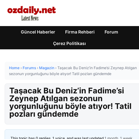
Güncel Haberler
Firma Rehberi
Forum
Çerez Politikası
Home
›
Forums
›
Magazin
›
Taşacak Bu Deniz’in Fadime’si Zeynep Atılgan
sezonun yorgunluğunu böyle atıyor! Tatil pozları gündemde
Taşacak Bu Deniz’in Fadime’si
Zeynep Atılgan sezonun
yorgunluğunu böyle atıyor! Tatil
pozları gündemde
This topic has 0 replies, 1 voice, and was last updated
1 month, 1 week