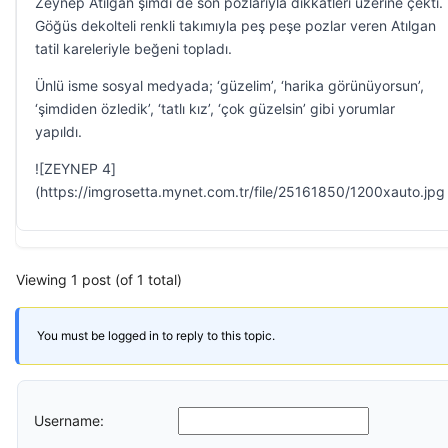
Zeynep Atılgan şimdi de son pozlarıyla dikkatleri üzerine çekti.
Göğüs dekolteli renkli takımıyla peş peşe pozlar veren Atılgan
tatil kareleriyle beğeni topladı.
Ünlü isme sosyal medyada; ‘güzelim’, ‘harika görünüyorsun’,
‘şimdiden özledik’, ‘tatlı kız’, ‘çok güzelsin’ gibi yorumlar
yapıldı.
![ZEYNEP 4]
(https://imgrosetta.mynet.com.tr/file/25161850/1200xauto.jpg
Viewing 1 post (of 1 total)
You must be logged in to reply to this topic.
Username: