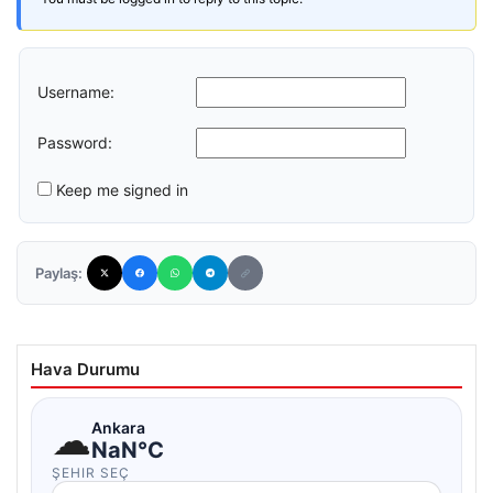
Username:
Password:
Keep me signed in
Paylaş:
Hava Durumu
☁
Ankara
NaN°C
ŞEHIR SEÇ