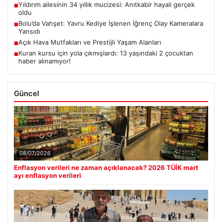
Yıldırım ailesinin 34 yıllık mucizesi: Anıtkabir hayali gerçek
■
oldu
Bolu’da Vahşet: Yavru Kediye İşlenen İğrenç Olay Kameralara
■
Yansıdı
Açık Hava Mutfakları ve Prestijli Yaşam Alanları
■
Kuran kursu için yola çıkmışlardı: 13 yaşındaki 2 çocuktan
■
haber alınamıyor!
Güncel
08/07/2026
Enflasyon verileri ne zaman açıklanacak? 2026 TÜİK mart
ayı enflasyon verileri