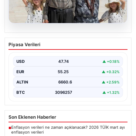
05.08.2026
Yıldırım ailesinin 34 yıllık mucizesi:
Piyasa Verileri
Anıtkabir hayali gerçek oldu
Adıyaman’da yaşayan Abuzer Yıldırım (71) ve eşi
Zeynep Yıldırım (59), tam 34 yıl boyunca…
USD
47.74
▲ +0.18%
EUR
55.25
▲ +0.32%
ALTIN
6660.6
▲ +2.59%
BTC
3096257
▲ +1.32%
Son Eklenen Haberler
Enflasyon verileri ne zaman açıklanacak? 2026 TÜİK mart ayı
■
enflasyon verileri