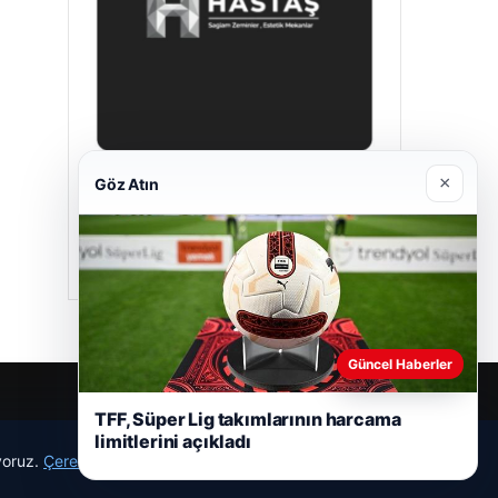
×
Göz Atın
Hastaş Beton
05/26/2026
Güncel Haberler
TFF, Süper Lig takımlarının harcama
limitlerini açıkladı
ıyoruz.
Çerez Politikamız
Reddet
Kabul Et