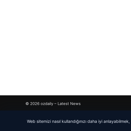
© 2026 ozdaily – Latest News
cio
Web sitemizi nasıl kullandığınızı daha iyi anlayabilmek,