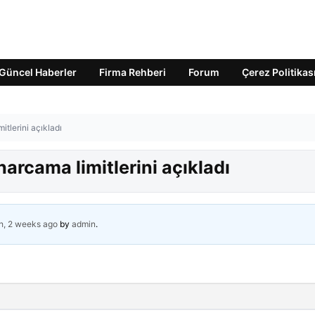
Güncel Haberler
Firma Rehberi
Forum
Çerez Politikas
itlerini açıkladı
harcama limitlerini açıkladı
h, 2 weeks ago
by
admin
.