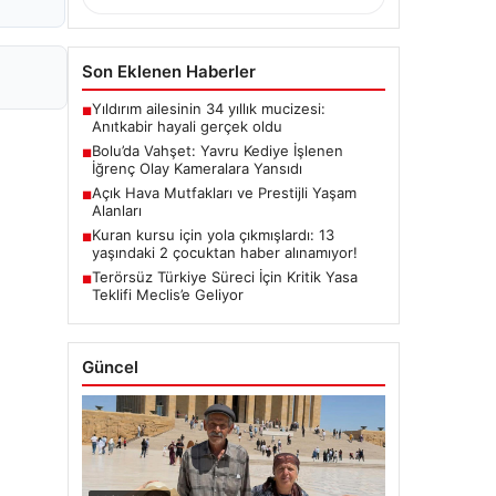
Son Eklenen Haberler
Yıldırım ailesinin 34 yıllık mucizesi:
■
Anıtkabir hayali gerçek oldu
Bolu’da Vahşet: Yavru Kediye İşlenen
■
İğrenç Olay Kameralara Yansıdı
Açık Hava Mutfakları ve Prestijli Yaşam
■
Alanları
Kuran kursu için yola çıkmışlardı: 13
■
yaşındaki 2 çocuktan haber alınamıyor!
Terörsüz Türkiye Süreci İçin Kritik Yasa
■
Teklifi Meclis’e Geliyor
Güncel