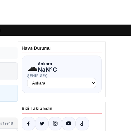
ı
Hava Durumu
☁
Ankara
NaN°C
ŞEHIR SEÇ
Bizi Takip Edin
#19948