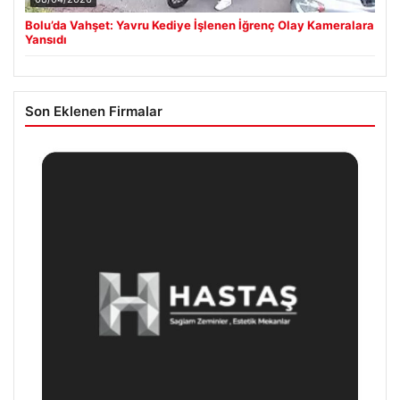
Bolu’da Vahşet: Yavru Kediye İşlenen İğrenç Olay Kameralara
Yansıdı
Son Eklenen Firmalar